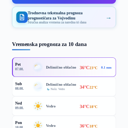
Trodnevna tekstualna prognoza
→
prognostičara za Vojvodinu
Stručna analiza vremena za naredna tri dana
Vremenska prognoza za 10 dana
Pet
36°C
Delimično oblačno
23°C
0.1 mm
07.08.
Sub
Delimično oblačno
34°C
22°C
08.08.
Noću: Vedro
Ned
34°C
Vedro
18°C
09.08.
Pon
36°C
Vedro
18°C
10.08.