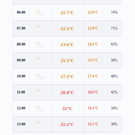
21.7°C
06:00
22.6°C
74%
2.9
22.3°C
07:00
22.9°C
71%
3.3
23.6°C
08:00
24.2°C
65%
3.4
25.3°C
09:00
25.5°C
56%
3.4
27.3°C
10:00
27.4°C
48%
3.2
28.8°C
11:00
28.6°C
42%
3.8
31°C
12:00
31.1°C
34%
4.2
32.2°C
13:00
32.1°C
30%
4.3