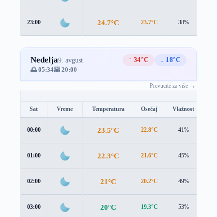
24.7°C
23:00
23.7°C
38%
1.5
Nedelja
↑ 34°C
↓ 18°C
9. avgust
🌅 05:34
🌇 20:00
Prevucite za više →
Sat
Vreme
Temperatura
Osećaj
Vlažnost
Br
23.5°C
00:00
22.8°C
41%
1.2
22.3°C
01:00
21.6°C
45%
1.2
21°C
02:00
20.2°C
49%
1.4
20°C
03:00
19.3°C
53%
1.4