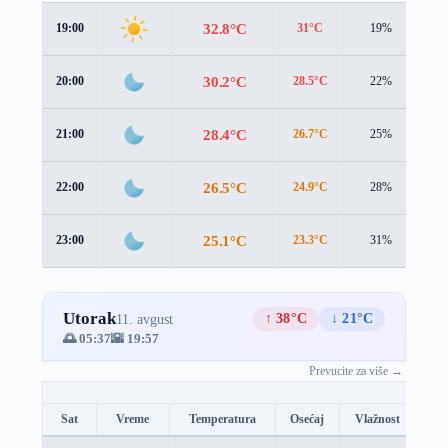
32.8°C
19:00
31°C
19%
1.
30.2°C
20:00
28.5°C
22%
1.
28.4°C
21:00
26.7°C
25%
1.
26.5°C
22:00
24.9°C
28%
1.
25.1°C
23:00
23.3°C
31%
1.
Utorak
↑ 38°C
↓ 21°C
11. avgust
🌅 05:37
🌇 19:57
Prevucite za više →
Sat
Vreme
Temperatura
Osećaj
Vlažnost
Br