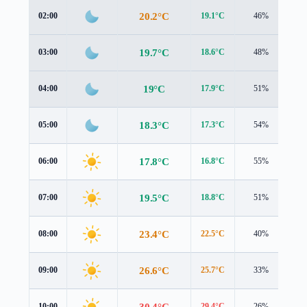
20.2°C
02:00
19.1°C
46%
1.
19.7°C
03:00
18.6°C
48%
1.
19°C
04:00
17.9°C
51%
1.
18.3°C
05:00
17.3°C
54%
1.
17.8°C
06:00
16.8°C
55%
1.
19.5°C
07:00
18.8°C
51%
0.
23.4°C
08:00
22.5°C
40%
1.
26.6°C
09:00
25.7°C
33%
1.
30.4°C
10:00
29.4°C
26%
1.