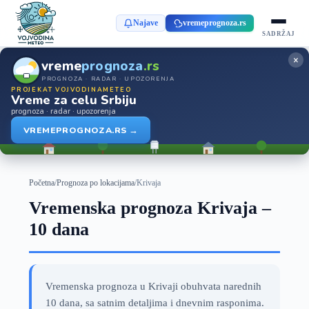
Najave
vremeprognoza.rs
SADRŽAJ
×
vreme
prognoza
.rs
PROGNOZA · RADAR · UPOZORENJA
PROJEKAT VOJVODINAMETEO
Vreme za celu Srbiju
prognoza · radar · upozorenja
VREMEPROGNOZA.RS →
Početna
/
Prognoza po lokacijama
/
Krivaja
Vremenska prognoza Krivaja –
10 dana
Vremenska prognoza u Krivaji obuhvata narednih
10 dana, sa satnim detaljima i dnevnim rasponima.