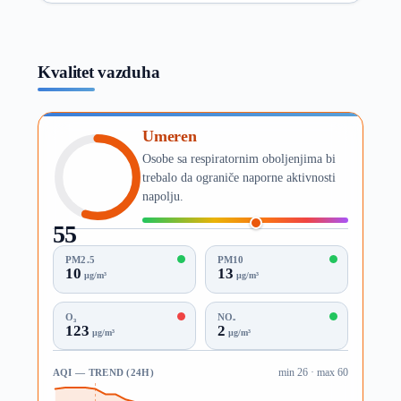
Kvalitet vazduha
Umeren
Osobe sa respiratornim oboljenjima bi
trebalo da ograniče naporne aktivnosti
napolju.
55
AQI
PM2.5
PM10
10
13
µg/m³
µg/m³
O₃
NO₂
123
2
µg/m³
µg/m³
AQI — TREND (24H)
min 26 · max 60