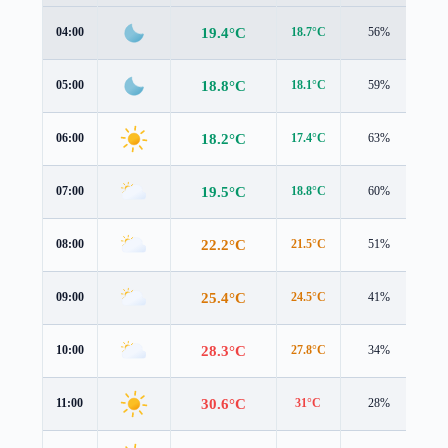
19.4°C
04:00
18.7°C
56%
1.5
18.8°C
05:00
18.1°C
59%
1.6
18.2°C
06:00
17.4°C
63%
2.1
19.5°C
07:00
18.8°C
60%
2.1
22.2°C
08:00
21.5°C
51%
2.4
25.4°C
09:00
24.5°C
41%
2.3
28.3°C
10:00
27.8°C
34%
1.6
30.6°C
11:00
31°C
28%
1.2