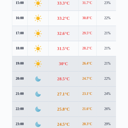
33.3°C
15:00
31.7°C
23%
4.9
33.2°C
16:00
30.8°C
22%
4.8
32.6°C
17:00
29.5°C
21%
4.7
31.5°C
18:00
28.2°C
21%
4.6
30°C
19:00
26.4°C
21%
4.7
28.5°C
20:00
24.7°C
22%
5.0
27.1°C
21:00
23.1°C
24%
5.2
25.8°C
22:00
21.6°C
26%
5.5
24.5°C
23:00
20.3°C
29%
5.6