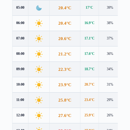
20.4°C
05:00
17°C
39%
4.5
20.4°C
06:00
16.9°C
38%
4.6
20.6°C
07:00
17.1°C
37%
4.7
21.2°C
08:00
17.6°C
36%
4.8
22.3°C
09:00
18.7°C
34%
4.8
23.9°C
10:00
20.7°C
31%
4.7
25.8°C
11:00
23.4°C
29%
4.5
27.6°C
12:00
25.9°C
26%
4.4