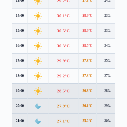
29.2°C
13:00
27.8°C
24%
4.2
30.1°C
14:00
28.9°C
23%
4.0
30.5°C
15:00
28.9°C
23%
3.7
30.3°C
16:00
28.5°C
24%
3.4
29.9°C
17:00
27.8°C
25%
3.0
29.2°C
18:00
27.3°C
27%
2.7
28.5°C
19:00
26.8°C
28%
2.4
27.9°C
20:00
26.1°C
29%
2.4
27.1°C
21:00
25.2°C
30%
2.5