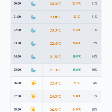
24.3°C
00:00
22.5°C
31%
1.7
23.8°C
01:00
22°C
31%
1.4
23.3°C
02:00
21.4°C
31%
1.3
22.4°C
03:00
20.6°C
32%
1.1
21.5°C
04:00
19.8°C
34%
0.9
21.3°C
05:00
19.8°C
36%
0.7
22.4°C
06:00
21°C
34%
0.8
24.3°C
07:00
22.8°C
31%
1.0
26.5°C
08:00
24.9°C
28%
1.1