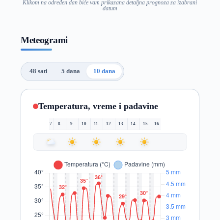
Klikom na određen dan biće vam prikazana detaljna prognoza za izabrani
datum
Meteogrami
48 sati
5 dana
10 dana
Temperatura, vreme i padavine
7.
8.
9.
10.
11.
12.
13.
14.
15.
16.