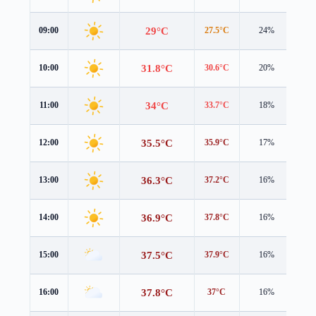
29°C
09:00
27.5°C
24%
1.1
31.8°C
10:00
30.6°C
20%
1.0
34°C
11:00
33.7°C
18%
0.8
35.5°C
12:00
35.9°C
17%
0.7
36.3°C
13:00
37.2°C
16%
0.4
36.9°C
14:00
37.8°C
16%
0.4
37.5°C
15:00
37.9°C
16%
0.7
37.8°C
16:00
37°C
16%
1.3