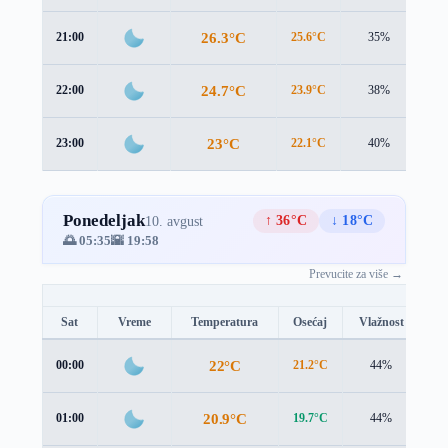
26.3°C
21:00
25.6°C
35%
0.9
24.7°C
22:00
23.9°C
38%
1.2
23°C
23:00
22.1°C
40%
1.0
Ponedeljak
↑ 36°C
↓ 18°C
10. avgust
🌅 05:35
🌇 19:58
Prevucite za više →
Sat
Vreme
Temperatura
Osećaj
Vlažnost
Br
22°C
00:00
21.2°C
44%
0.
20.9°C
01:00
19.7°C
44%
1.