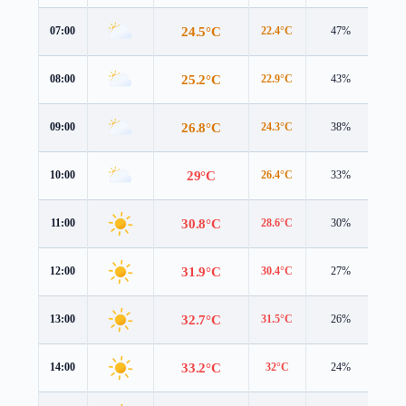
24.5°C
07:00
22.4°C
47%
5.4
25.2°C
08:00
22.9°C
43%
5.4
26.8°C
09:00
24.3°C
38%
5.4
29°C
10:00
26.4°C
33%
5.5
30.8°C
11:00
28.6°C
30%
5.6
31.9°C
12:00
30.4°C
27%
5.4
32.7°C
13:00
31.5°C
26%
5.2
33.2°C
14:00
32°C
24%
5.0