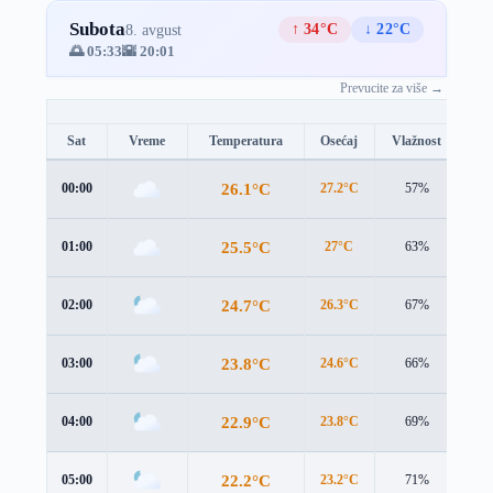
Subota
↑ 34°C
↓ 22°C
8. avgust
🌅 05:33
🌇 20:01
Prevucite za više →
Sat
Vreme
Temperatura
Osećaj
Vlažnost
Br
26.1°C
00:00
27.2°C
57%
2.6
25.5°C
01:00
27°C
63%
2.7
24.7°C
02:00
26.3°C
67%
2.6
23.8°C
03:00
24.6°C
66%
3.2
22.9°C
04:00
23.8°C
69%
2.9
22.2°C
05:00
23.2°C
71%
2.5