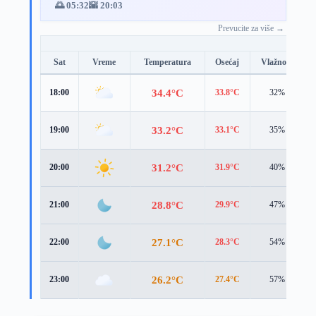
🌅 05:32
🌇 20:03
Prevucite za više →
Sat
Vreme
Temperatura
Osećaj
Vlažnost
34.4°C
18:00
33.8°C
32%
33.2°C
19:00
33.1°C
35%
31.2°C
20:00
31.9°C
40%
28.8°C
21:00
29.9°C
47%
27.1°C
22:00
28.3°C
54%
26.2°C
23:00
27.4°C
57%