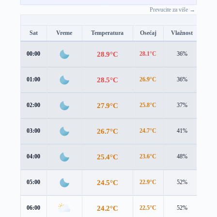
Prevucite za više →
Sat
Vreme
Temperatura
Osećaj
Vlažnost
Brz
28.9°C
00:00
28.1°C
36%
2.9
28.5°C
01:00
26.9°C
36%
4.0
27.9°C
02:00
25.8°C
37%
4.9
26.7°C
03:00
24.7°C
41%
5.3
25.4°C
04:00
23.6°C
48%
5.4
24.5°C
05:00
22.9°C
52%
5.5
24.2°C
06:00
22.5°C
52%
5.5