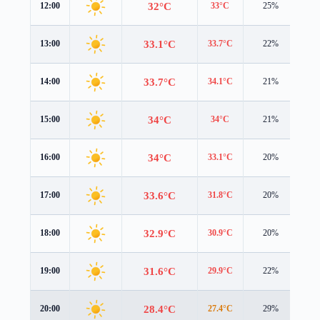
32°C
12:00
33°C
25%
1.2
33.1°C
13:00
33.7°C
22%
1.7
33.7°C
14:00
34.1°C
21%
1.9
34°C
15:00
34°C
21%
2.0
34°C
16:00
33.1°C
20%
2.1
33.6°C
17:00
31.8°C
20%
2.1
32.9°C
18:00
30.9°C
20%
2.1
31.6°C
19:00
29.9°C
22%
1.9
28.4°C
20:00
27.4°C
29%
1.0