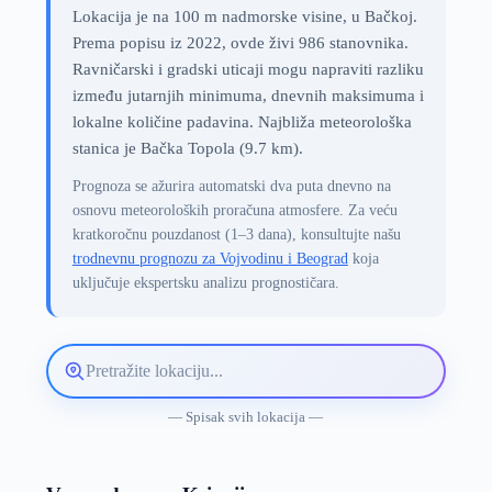
Lokacija je na 100 m nadmorske visine, u Bačkoj.
Prema popisu iz 2022, ovde živi 986 stanovnika.
Ravničarski i gradski uticaji mogu napraviti razliku
između jutarnjih minimuma, dnevnih maksimuma i
lokalne količine padavina. Najbliža meteorološka
stanica je Bačka Topola (9.7 km).
Prognoza se ažurira automatski dva puta dnevno na
osnovu meteoroloških proračuna atmosfere. Za veću
kratkoročnu pouzdanost (1–3 dana), konsultujte našu
trodnevnu prognozu za Vojvodinu i Beograd
koja
uključuje ekspertsku analizu prognostičara.
Pretražite
lokaciju
vremenske
— Spisak svih lokacija —
prognoze