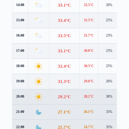
33.1°C
14:00
32.5°C
26%
4.3
33.4°C
15:00
32.5°C
25%
4.3
33.5°C
16:00
31.7°C
23%
4.2
33.1°C
17:00
30.8°C
23%
3.8
32.4°C
18:00
30.5°C
25%
3.5
31.3°C
19:00
29.6°C
26%
3.0
29.2°C
20:00
28.2°C
30%
1.7
27.1°C
21:00
26.1°C
33%
1.5
25.7°C
22:00
24.7°C
35%
1.4