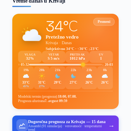
Vreme danas u Krivaji
34°C
Promeni
Pretežno vedro
Krivaja · Danas
Subjektivno 34°C · ↑36°C ↓23°C
VLAGA
VETAR
PRITISAK
UV
32%
S 5 m/s
1012 hPa
1
↑ 05:32
↓ 20:03
19h
20h
21h
22h
23h
0h
33°C
31°C
29°C
27°C
26°C
26°C
45%
27%
Modelski termin (prognoza):
18:00, 07.08.
Prognoza ažurirana
7. avgust 09:59
Dugoročna prognoza za Krivaju — 15 dana
→
Ansambl (91 simulacija) · verovatnoće · temperaturni
trend