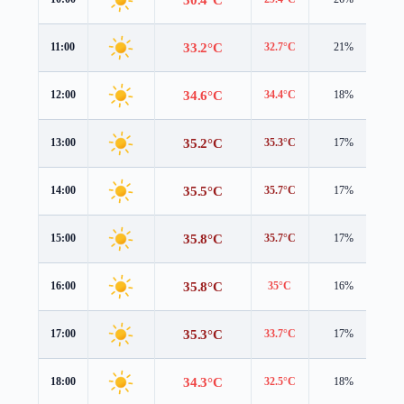
33.2°C
11:00
32.7°C
21%
2.
34.6°C
12:00
34.4°C
18%
2.
35.2°C
13:00
35.3°C
17%
1.
35.5°C
14:00
35.7°C
17%
1.
35.8°C
15:00
35.7°C
17%
1.
35.8°C
16:00
35°C
16%
1.
35.3°C
17:00
33.7°C
17%
1.
34.3°C
18:00
32.5°C
18%
1.