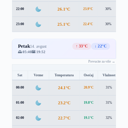
26.1°C
22:00
23.9°C
30%
3.0
25.1°C
23:00
22.4°C
30%
3.5
Petak
↑ 33°C
↓ 22°C
14. avgust
🌅 05:40
🌇 19:52
Prevucite za više →
Sat
Vreme
Temperatura
Osećaj
Vlažnost
Br
24.1°C
00:00
20.9°C
31%
4.
23.2°C
01:00
19.8°C
31%
4.
22.7°C
02:00
19.1°C
32%
4.