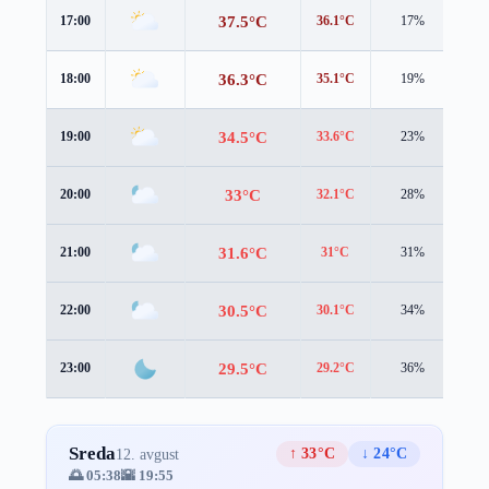
37.5°C
17:00
36.1°C
17%
1.7
36.3°C
18:00
35.1°C
19%
1.9
34.5°C
19:00
33.6°C
23%
2.3
33°C
20:00
32.1°C
28%
2.7
31.6°C
21:00
31°C
31%
2.6
30.5°C
22:00
30.1°C
34%
2.3
29.5°C
23:00
29.2°C
36%
2.2
Sreda
↑ 33°C
↓ 24°C
12. avgust
🌅 05:38
🌇 19:55