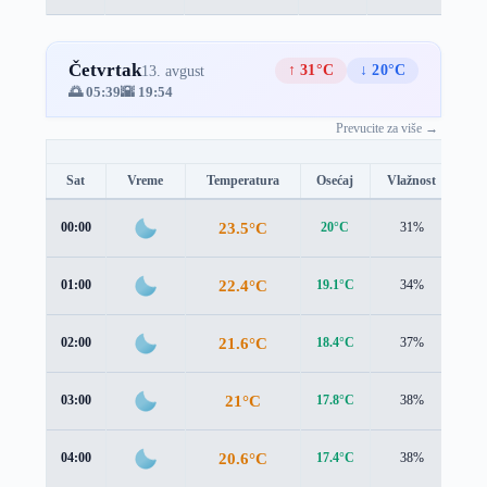
Četvrtak
↑ 31°C
↓ 20°C
13. avgust
🌅 05:39
🌇 19:54
Prevucite za više →
Sat
Vreme
Temperatura
Osećaj
Vlažnost
Br
23.5°C
00:00
20°C
31%
4.5
22.4°C
01:00
19.1°C
34%
4.4
21.6°C
02:00
18.4°C
37%
4.3
21°C
03:00
17.8°C
38%
4.3
20.6°C
04:00
17.4°C
38%
4.4