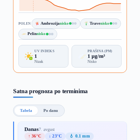
Ambrozija
nisko
Trave
nisko
POLEN
Pelin
nisko
UV INDEKS
PRAŠINA (PM)
1
1 µg/m³
Nizak
Nisko
Satna prognoza po terminima
Tabela
Po danu
Danas
7. avgust
↑ 36°C
↓ 23°C
💧 0.1 mm