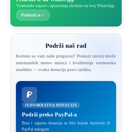
Vremenske najave i upozorenja direktno na tvoj WhatsApp.
Pridruži se
Podrži naš rad
Korisne su vam naše prognoze? Pomozi razvoj mreže
automatskih meteo stanica i kvalitetniju vremensku
analitiku — svaka donacija pravi razliku.
JEDNOKRATNA DONACIJA
Podrži preko PayPal-a
Brza i sigurna donacija sa bilo kojom karticom ili
PayPal nalogom.