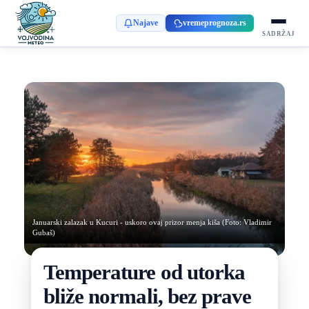
Najave
vremeprognoza.rs
SADRŽAJ
Januarski zalazak u Kucuri - uskoro ovaj prizor menja kiša (Foto: Vladimir
Gubaš)
Temperature od utorka
bliže normali, bez prave