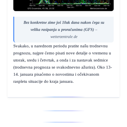
Bez konkretne zime još 10ak dana nakon čega su
velika rasipanja u proračunima (GFS)
–
wetterzentrale.de
Svakako, u narednom periodu pratite našu trodnevnu
prognozu, najpre ćemo pisati nove detalje o vremenu u
utorak, sredu i četvrtak, a onda i za nastavak sedmice
(trodnevna prognoza se svakodnevno ažurira). Oko 13-
14. januara pisaćemo o novostima i očekivanom
raspletu situacije do kraja januara.