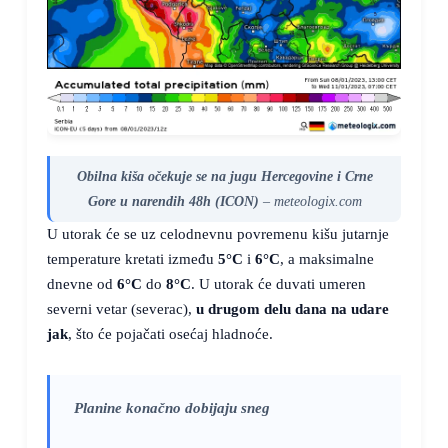
Obilna kiša očekuje se na jugu Hercegovine i Crne
Gore u narendih 48h (ICON)
– meteologix.com
U utorak će se uz celodnevnu povremenu kišu jutarnje
temperature kretati između
5°C
i
6°C
, a maksimalne
dnevne od
6°C
do
8°C
. U utorak će duvati umeren
severni vetar (severac),
u drugom delu dana na udare
jak
, što će pojačati osećaj hladnoće.
Planine konačno dobijaju sneg