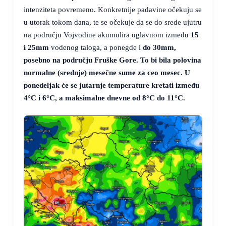
intenziteta povremeno. Konkretnije padavine očekuju se
u utorak tokom dana, te se očekuje da se do srede ujutru
na području Vojvodine akumulira uglavnom između
15
i 25mm
vodenog taloga, a ponegde i
do
30mm
,
posebno na području Fruške Gore. To bi bila polovina
normalne (srednje) mesečne sume za ceo mesec. U
ponedeljak će se jutarnje temperature kretati između
4°C
i
6°C
, a maksimalne dnevne od
8°C
do
11°C
.