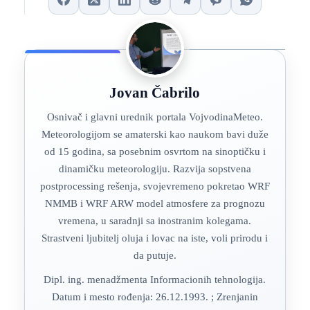
Jovan Čabrilo
Osnivač i glavni urednik portala VojvodinaMeteo.
Meteorologijom se amaterski kao naukom bavi duže
od 15 godina, sa posebnim osvrtom na sinoptičku i
dinamičku meteorologiju. Razvija sopstvena
postprocessing rešenja, svojevremeno pokretao WRF
NMMB i WRF ARW model atmosfere za prognozu
vremena, u saradnji sa inostranim kolegama.
Strastveni ljubitelj oluja i lovac na iste, voli prirodu i
da putuje.
Dipl. ing. menadžmenta Informacionih tehnologija.
Datum i mesto rođenja: 26.12.1993. ; Zrenjanin