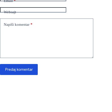
Email
*
Websajt
Napiši komentar
*
Predaj komentar