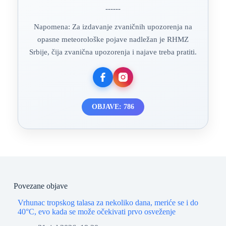
------
Napomena: Za izdavanje zvaničnih upozorenja na
opasne meteorološke pojave nadležan je RHMZ
Srbije, čija zvanična upozorenja i najave treba pratiti.
OBJAVE: 786
Povezane objave
Vrhunac tropskog talasa za nekoliko dana, meriće se i do
40°C, evo kada se može očekivati prvo osveženje