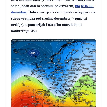
samo jedan dan sa snežnim pokrivačem,
bio je to 12.
decembar
. Dobra vest je da ćemo posle dužeg perioda
suvog vremena (od sredine decembra -> pune tri
nedelje), u ponedeljak i naročito utorak imati
konkretniju kišu.