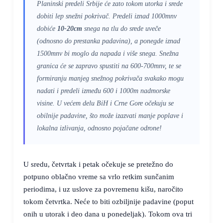
Planinski predeli Srbije će zato tokom utorka i srede
dobiti lep snežni pokrivač. Predeli iznad 1000mnv
dobiće
10-20cm
snega na tlu do srede uveče
(odnosno do prestanka padavina), a ponegde iznad
1500mnv bi moglo da napada i više snega. Snežna
granica će se zapravo spustiti na 600-700mnv, te se
formiranju manjeg snežnog pokrivača svakako mogu
nadati i predeli između 600 i 1000m nadmorske
visine. U većem delu BiH i Crne Gore očekuju se
obilnije padavine, što može izazvati manje poplave i
lokalna izlivanja, odnosno pojačane odrone!
U sredu, četvrtak i petak očekuje se pretežno do
potpuno oblačno vreme sa vrlo retkim sunčanim
periodima, i uz uslove za povremenu kišu, naročito
tokom četvrtka. Neće to biti ozbiljnije padavine (poput
onih u utorak i deo dana u ponedeljak). Tokom ova tri