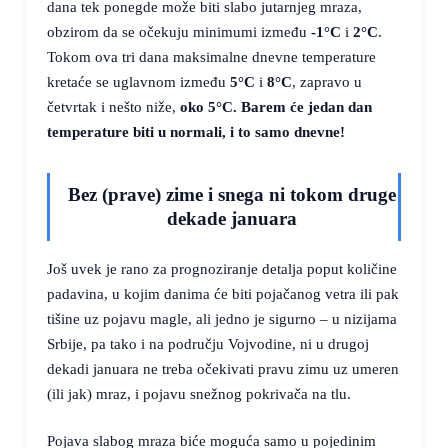
dana tek ponegde može biti slabo jutarnjeg mraza,
obzirom da se očekuju minimumi između
-1°C
i
2°C
.
Tokom ova tri dana maksimalne dnevne temperature
kretaće se uglavnom između
5°C
i
8°C
, zapravo u
četvrtak i nešto niže,
oko
5°C
. Barem će jedan dan
temperature biti u normali, i to samo dnevne!
Bez (prave) zime i snega ni tokom druge
dekade januara
Još uvek je rano za prognoziranje detalja poput količine
padavina, u kojim danima će biti pojačanog vetra ili pak
tišine uz pojavu magle, ali jedno je sigurno – u nizijama
Srbije, pa tako i na području Vojvodine, ni u drugoj
dekadi januara ne treba očekivati pravu zimu uz umeren
(ili jak) mraz, i pojavu snežnog pokrivača na tlu.
Pojava slabog mraza biće moguća samo u pojedinim