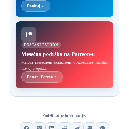
Doniraj
POSTANI PATRON
Mesečna podrška na Patreon-u
Malom mesečnom donacijom obezbeđuješ stabilan
razvoj projekta.
Postani Patron
Podeli tačne informacije: