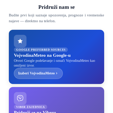
Pridruži nam se
Budite prvi koji saznaje upozorenja, prognoze i vremenske
najave — direktno na telefon.
GOOGLE PREFERRED SOURCES
VojvodinaMeteo na Google-u
Otvori Google podešavanje i označi VojvodinaMeteo kao
omiljeni izvor.
Izaberi VojvodinaMeteo
VIBER ZAJEDNICA
Pridruži se na Viberu