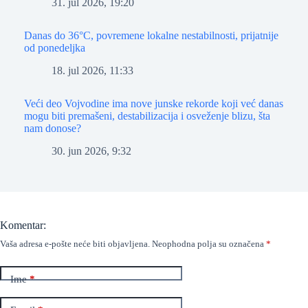
31. jul 2026, 19:20
Danas do 36°C, povremene lokalne nestabilnosti, prijatnije
od ponedeljka
18. jul 2026, 11:33
Veći deo Vojvodine ima nove junske rekorde koji već danas
mogu biti premašeni, destabilizacija i osveženje blizu, šta
nam donose?
30. jun 2026, 9:32
Komentar:
Vaša adresa e-pošte neće biti objavljena.
Neophodna polja su označena
*
Ime
*