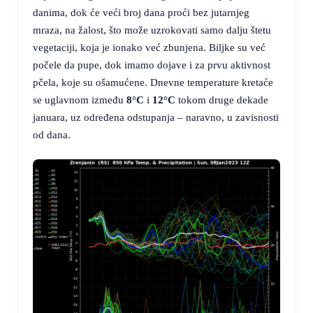
danima, dok će veći broj dana proći bez jutarnjeg
mraza, na žalost, što može uzrokovati samo dalju štetu
vegetaciji, koja je ionako već zbunjena. Biljke su već
počele da pupe, dok imamo dojave i za prvu aktivnost
pčela, koje su ošamućene. Dnevne temperature kretaće
se uglavnom između
8°C
i
12°C
tokom druge dekade
januara, uz određena odstupanja – naravno, u zavisnosti
od dana.