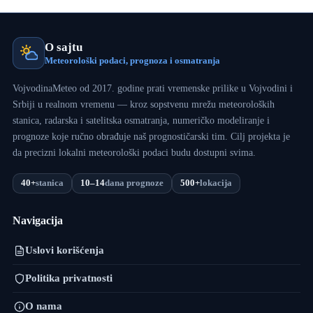
O sajtu
Meteorološki podaci, prognoza i osmatranja
VojvodinaMeteo od 2017. godine prati vremenske prilike u Vojvodini i
Srbiji u realnom vremenu — kroz sopstvenu mrežu meteoroloških
stanica, radarska i satelitska osmatranja, numeričko modeliranje i
prognoze koje ručno obrađuje naš prognostičarski tim. Cilj projekta je
da precizni lokalni meteorološki podaci budu dostupni svima.
40+
stanica
10–14
dana prognoze
500+
lokacija
Navigacija
Uslovi korišćenja
Politika privatnosti
O nama