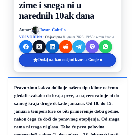
zime i snega ni u
narednih 10ak dana
Autor:
Jovan Čabrilo
·
·
VOJVODINA
Objavljeno
8. januar 2023, 19:58
4 min čitanja
Dodaj nas kao omiljeni izvor na Google-u
Pravu zimu kakva dolikuje našem tipu klime nećemo
gledati svakako do kraja prve, a najverovatnije ni do
samog kraja druge dekade januara. Od 10. do 15.
januara temperature će biti primerenije dobu godine,
nakon čega će doći do ponovnog otopljenja. Od snega
nema ni traga ni glasa. Tako će prva polovina
meteorološke zime (1. decembar – 28. februar) imati