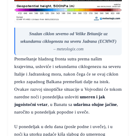
Snažan ciklon severno od Velike Britanije uz
sekundarnu ciklogenezu na severu Jadrana (ECMWF)
– meteologix.com
Premeštanje hladnog fronta sutra prema našim
krajevima, usloviće i sekundarnu ciklogenezu na severu
Italije i Jadranskog mora, nakon čega će se ovaj ciklon
preko zapadnog Balkana premeštati dalje na istok.
Ovakav razvoj sinoptičke situacije u Vojvodini će tokom
naredne noći i ponedeljka usloviti
umeren i jak
jugoistočni vetar
, u Banatu sa
udarima olujne jačine
,
naročito u ponedeljak popodne i uveče.
U ponedeljak u delu dana (posle podne i uveče), i u
noći ka utorku padaće kiša slabog do umerenog