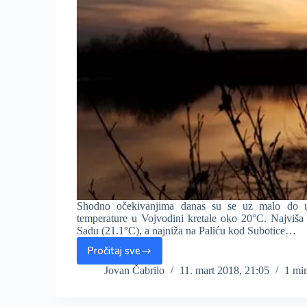
Shodno očekivanjima danas su se uz malo do u
temperature u Vojvodini kretale oko 20°C. Najviš
Sadu (21.1°C), a najniža na Paliću kod Subotice…
Pročitaj sve
Maksimalne
temperature
Jovan Čabrilo
11. mart 2018, 21:05
1 mi
danas
dostizale