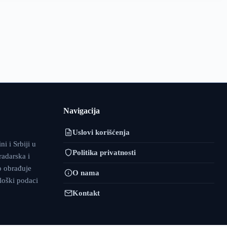
Navigacija
Uslovi korišćenja
i i Srbiji u
Politika privatnosti
adarska i
o obrađuje
O nama
ološki podaci
Kontakt