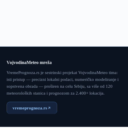
VojvodinaMeteo mreža
VremePrognoza.rs je sestrinski projekat VojvodinaMeteo tima:
isti pristup — precizni lokalni podaci, numeričko modeliranje i
sopstvena obrada — proširen na celu Srbiju, sa više od 120
meteoroloških stanica i prognozom za 2.400+ lokacija.
vremeprognoza.rs