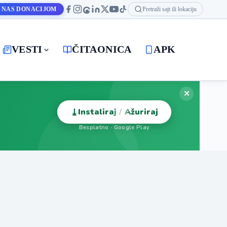
 NAS DONACIJOM
Pretraži sajt ili lokaciju
VESTI
ČITAONICA
APK
✕
⤓
Instaliraj / Ažuriraj
Besplatno · Google Play