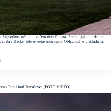
u Vojvodine, tačnije u većem delu Banata, Sremu, južnoj i delom
Banata i Bačke, gde je uglavnom suvo. Oblačnost je u skladu sa
n
išli smo Tamiš kod Tomaševca (FOTO;VIDEO)