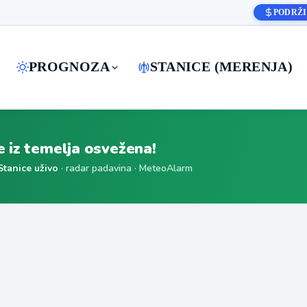
PODRŽI
PROGNOZA
STANICE (MERENJA)
je iz temelja osvežena!
Stanice uživo
· radar padavina · MeteoAlarm