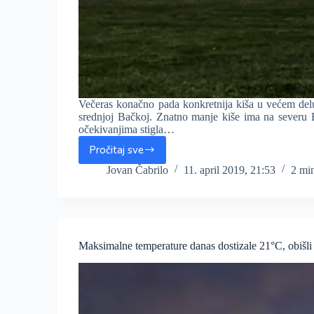
Večeras konačno pada konkretnija kiša u većem del
srednjoj Bačkoj. Znatno manje kiše ima na severu 
očekivanjima stigla…
Pročitaj sve
Večeras
konačno
Jovan Čabrilo
11. april 2019, 21:53
2 mi
konkretnija
kiša
pada
širom
Vojvodine,
Maksimalne temperature danas dostizale 21°C, ob
oblake
smo
dočekali
u
Banatu