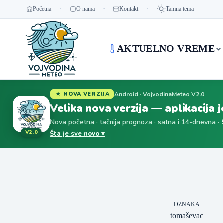
Početna
O nama
Kontakt
Tamna tema
AKTUELNO VREME
Android · VojvodinaMeteo V2.0
★ NOVA VERZIJA
Velika nova verzija — aplikacija 
Nova početna · tačnija prognoza · satna i 14-dnevna ·
V2.0
Šta je sve novo ▾
OZNAKA
tomaševac