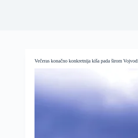
Večeras konačno konkretnija kiša pada širom Vojvod