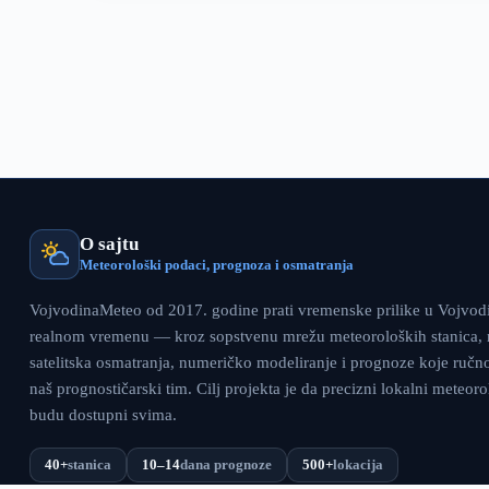
21°C,
obišli
smo
Tamiš
kod
Tomaševca
(FOTO;VIDEO)
O sajtu
Meteorološki podaci, prognoza i osmatranja
VojvodinaMeteo od 2017. godine prati vremenske prilike u Vojvodin
realnom vremenu — kroz sopstvenu mrežu meteoroloških stanica, r
satelitska osmatranja, numeričko modeliranje i prognoze koje ručn
naš prognostičarski tim. Cilj projekta je da precizni lokalni meteor
budu dostupni svima.
40+
stanica
10–14
dana prognoze
500+
lokacija