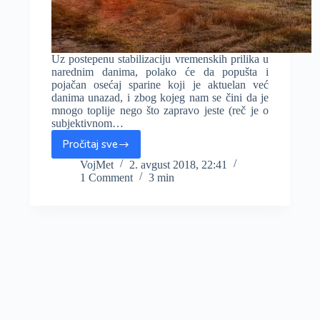
Uz postepenu stabilizaciju vremenskih prilika u
narednim danima, polako će da popušta i
pojačan osećaj sparine koji je aktuelan već
danima unazad, i zbog kojeg nam se čini da je
mnogo toplije nego što zapravo jeste (reč je o
subjektivnom…
Pročitaj sve
Sparina
popušta,
VojMet
2. avgust 2018, 22:41
1 Comment
3 min
stiže
lepše
i
stabilnije
vreme,
sledeće
sedmice
prete
vrućine