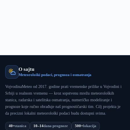
O sajtu
Meteorološki podaci, prognoza i osmatranja
VojvodinaMeteo od 2017. godine prati vremenske prilike u Vojvodini i
Srbiji u realnom vremenu — kroz sopstvenu mrežu meteoroloških
stanica, radarska i satelitska osmatranja, numeričko modeliranje i
prognoze koje ručno obrađuje naš prognostičarski tim. Cilj projekta je
da precizni lokalni meteorološki podaci budu dostupni svima.
40+
stanica
10–14
dana prognoze
500+
lokacija