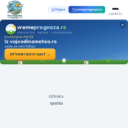
Najave
vremeprognoza.rs
SADRŽAJ
×
vreme
prognoza
.rs
PROGNOZA · RADAR · UPOZORENJA
NASTAVAK PRIČE
Iz vojvodinameteo.rs
sada za celu Srbiju
OTVORI NOVI SAJT →
OZNAKA
sparina