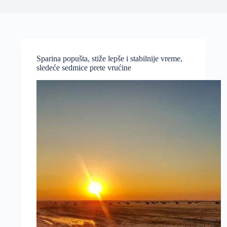
Sparina popušta, stiže lepše i stabilnije vreme,
sledeće sedmice prete vrućine