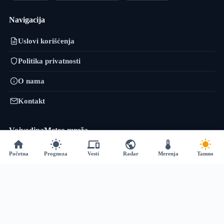
Navigacija
Uslovi korišćenja
Politika privatnosti
O nama
Kontakt
VojvodinaMeteo mreža
VremePrognoza.rs je sestrinski projekat VojvodinaMeteo tima: isti
Početna
Prognoza
Vesti
Radar
Merenja
Tamno
pristup — precizni lokalni podaci, numeričko modeliranje i sopstvena
obrada — proširen na celu Srbiju, sa više od 120 meteoroloških stanica i
prognozom za 2.400+ lokacija.
vremeprognoza.rs