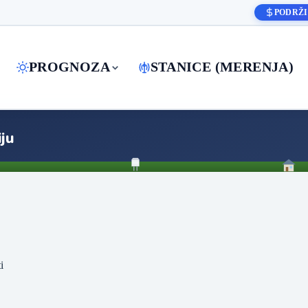
PODRŽI
PROGNOZA
STANICE (MERENJA)
ju
i