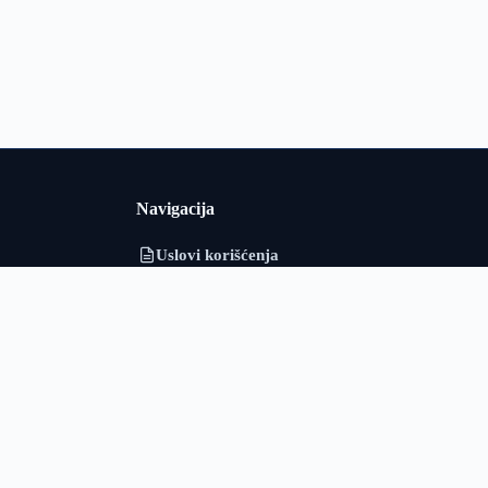
Navigacija
Uslovi korišćenja
i i Srbiji u
Politika privatnosti
adarska i
o obrađuje
O nama
ološki podaci
Kontakt