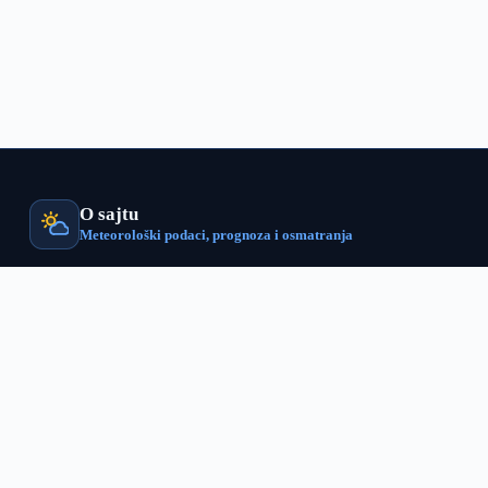
O sajtu
Meteorološki podaci, prognoza i osmatranja
VojvodinaMeteo od 2017. godine prati vremenske prilike u Vojvodin
realnom vremenu — kroz sopstvenu mrežu meteoroloških stanica, r
satelitska osmatranja, numeričko modeliranje i prognoze koje ručn
naš prognostičarski tim. Cilj projekta je da precizni lokalni meteor
budu dostupni svima.
40+
stanica
10–14
dana prognoze
500+
lokacija