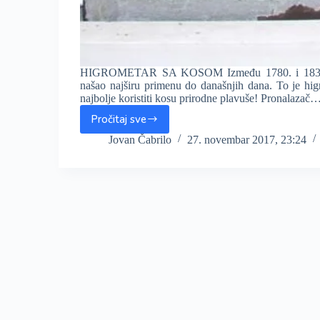
HIGROMETAR SA KOSOM Između 1780. i 1830. god
našao najširu primenu do današnjih dana. To je hig
najbolje koristiti kosu prirodne plavuše! Pronalazač
Pročitaj sve
Higrometar
sa
Jovan Čabrilo
27. novembar 2017, 23:24
kosom
i
psihrometri