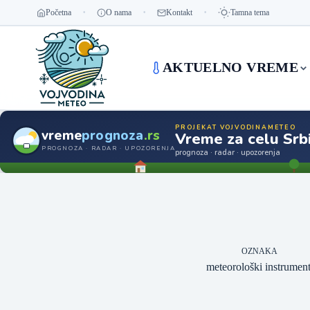
Početna
O nama
Kontakt
Tamna tema
AKTUELNO VREME
PROJEKAT VOJVODINAMETEO
vreme
prognoza
.rs
Vreme za celu Srbi
PROGNOZA · RADAR · UPOZORENJA
prognoza · radar · upozorenja
OZNAKA
meteorološki instrument