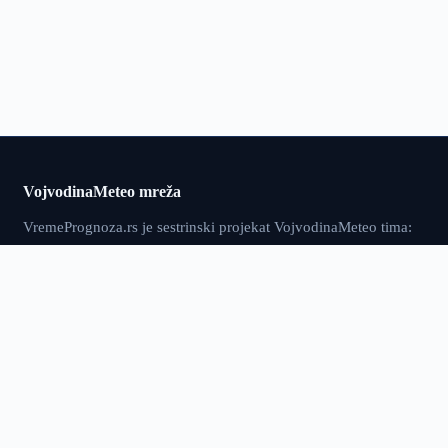
VojvodinaMeteo mreža
VremePrognoza.rs je sestrinski projekat VojvodinaMeteo tima:
isti pristup — precizni lokalni podaci, numeričko modeliranje i
sopstvena obrada — proširen na celu Srbiju, sa više od 120
meteoroloških stanica i prognozom za 2.400+ lokacija.
vremeprognoza.rs