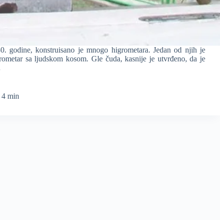
ine, konstruisano je mnogo higrometara. Jedan od njih je
rometar sa ljudskom kosom. Gle čuda, kasnije je utvrđeno, da je
…
4 min