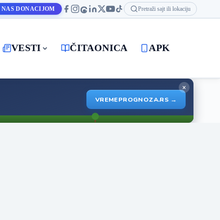
 NAS DONACIJOM
Pretraži sajt ili lokaciju
VESTI
ČITAONICA
APK
×
VREMEPROGNOZA.RS →