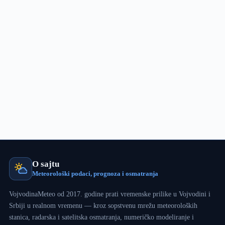
O sajtu
Meteorološki podaci, prognoza i osmatranja
VojvodinaMeteo od 2017. godine prati vremenske prilike u Vojvodini i
Srbiji u realnom vremenu — kroz sopstvenu mrežu meteoroloških
stanica, radarska i satelitska osmatranja, numeričko modeliranje i