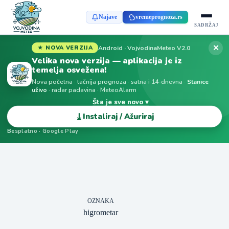
Najave
vremeprognoza.rs
SADRŽAJ
✕
Android · VojvodinaMeteo V2.0
★ NOVA VERZIJA
Velika nova verzija — aplikacija je iz
temelja osvežena!
Nova početna · tačnija prognoza · satna i 14-dnevna ·
Stanice
uživo
· radar padavina · MeteoAlarm
Šta je sve novo ▾
⤓
Instaliraj / Ažuriraj
Besplatno · Google Play
OZNAKA
higrometar