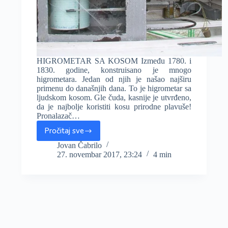
HIGROMETAR SA KOSOM Između 1780. i
1830. godine, konstruisano je mnogo
higrometara. Jedan od njih je našao najširu
primenu do današnjih dana. To je higrometar sa
ljudskom kosom. Gle čuda, kasnije je utvrđeno,
da je najbolje koristiti kosu prirodne plavuše!
Pronalazač…
Pročitaj sve
Higrometar
sa
Jovan Čabrilo
27. novembar 2017, 23:24
4 min
kosom
i
psihrometri