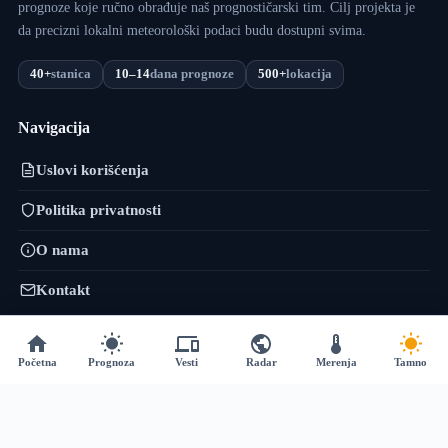
prognoze koje ručno obrađuje naš prognostičarski tim. Cilj projekta je
da precizni lokalni meteorološki podaci budu dostupni svima.
40+
stanica
10–14
dana prognoze
500+
lokacija
Navigacija
Uslovi korišćenja
Politika privatnosti
O nama
Kontakt
VojvodinaMeteo mreža
Početna
Prognoza
Vesti
Radar
Merenja
Tamno
VremePrognoza.rs je sestrinski projekat VojvodinaMeteo tima: isti
pristup — precizni lokalni podaci, numeričko modeliranje i sopstvena
obrada — proširen na celu Srbiju, sa više od 120 meteoroloških stanica i