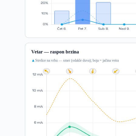
Vetar — raspon brzina
Strelice na vrhu — smer (odakle duva); boja = jačina vetra
▲