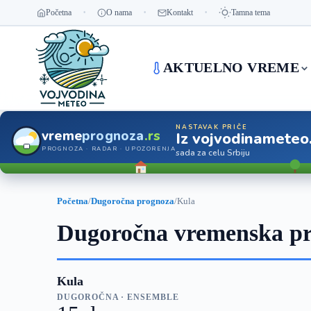
Početna
O nama
Kontakt
Tamna tema
AKTUELNO VREME
NASTAVAK PRIČE
vreme
prognoza
.rs
Iz vojvodinameteo
PROGNOZA · RADAR · UPOZORENJA
sada za celu Srbiju
Početna
/
Dugoročna prognoza
/
Kula
Dugoročna vremenska pr
Kula
DUGOROČNA · ENSEMBLE