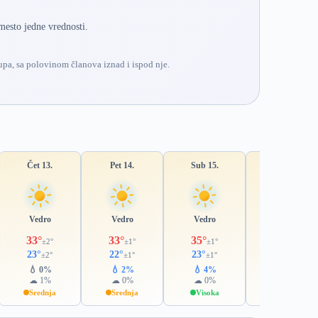
mesto jedne vrednosti.
pa, sa polovinom članova iznad i ispod nje.
Čet 13.
Pet 14.
Sub 15.
Ned 16.
Vedro
Vedro
Vedro
Vedro
33°
33°
35°
35°
±2°
±1°
±1°
±1°
23°
22°
23°
24°
±2°
±1°
±1°
±1°
💧 0%
💧 2%
💧 4%
💧 18%
☁ 1%
☁ 0%
☁ 0%
☁ 16%
Srednja
Srednja
Visoka
Visoka