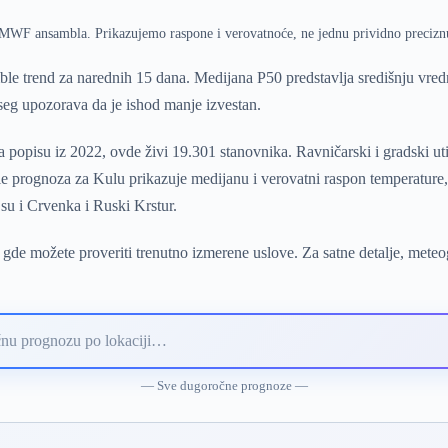
ECMWF ansambla. Prikazujemo raspone i verovatnoće, ne jednu prividno precizn
e trend za narednih 15 dana. Medijana P50 predstavlja središnju vre
pseg upozorava da je ishod manje izvestan.
 popisu iz 2022, ovde živi 19.301 stanovnika. Ravničarski i gradski ut
 prognoza za Kulu prikazuje medijanu i verovatni raspon temperature, 
su i Crvenka i Ruski Krstur.
gde možete proveriti trenutno izmerene uslove. Za satne detalje, mete
— Sve dugoročne prognoze —