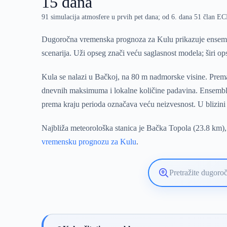
15 dana
91 simulacija atmosfere u prvih pet dana; od 6. dana 51 član 
Dugoročna vremenska prognoza za Kulu prikazuje ensembl
scenarija. Uži opseg znači veću saglasnost modela; širi o
Kula se nalazi u Bačkoj, na 80 m nadmorske visine. Prema
dnevnih maksimuma i lokalne količine padavina. Ensemble
prema kraju perioda označava veću neizvesnost. U blizini 
Najbliža meteorološka stanica je Bačka Topola (23.8 km), 
vremensku prognozu za Kulu
.
Pretražite
lokaciju
vremenske
prognoze