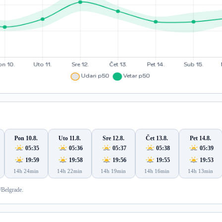
Pon 10.8.
Uto 11.8.
Sre 12.8.
Čet 13.8.
Pet 14.8.
05:35
05:36
05:37
05:38
05:39
19:59
19:58
19:56
19:55
19:53
14h 24min
14h 22min
14h 19min
14h 16min
14h 13min
/Belgrade.