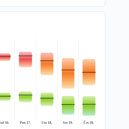
ed 16.
Pon 17.
Uto 18.
Sre 19.
Čet 20.