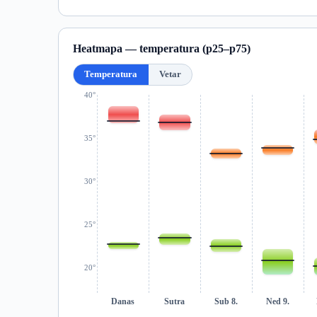
Heatmapa — temperatura (p25–p75)
Temperatura
Vetar
40°
35°
30°
25°
20°
Danas
Sutra
Sub 8.
Ned 9.