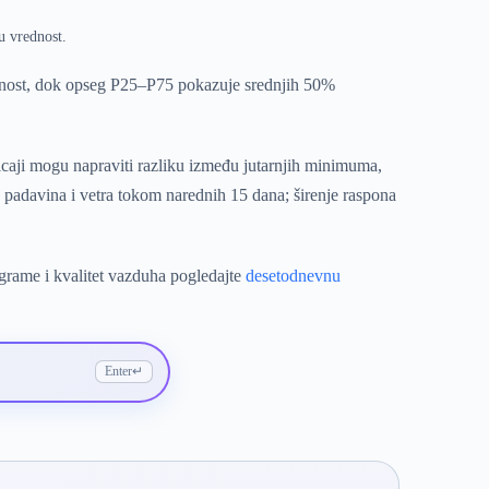
u vrednost.
dnost, dok opseg P25–P75 pokazuje srednjih 50%
icaji mogu napraviti razliku između jutarnjih minimuma,
padavina i vetra tokom narednih 15 dana; širenje raspona
ograme i kvalitet vazduha pogledajte
desetodnevnu
Enter
↵