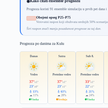
Kako čitati ensemble prognozu
◉
Prognoza koristi 91 ensemble simulaciju u prvih pet dana i
Obojeni opseg P25–P75
Verovatni raspon koji obuhvata srednjih 50% scenarija
Širi raspon znači manju pouzdanost prognoze za taj dan.
Prognoza po danima za Kulu
Danas
Sutra
Sub 8.
Vedro
Pretežno vedro
Pretežno vedro
37°
37°
33°
±1°
±1°
±1°
23°
23°
22°
±0°
±1°
±1°
💧 13%
💧 63%
💧 21%
☁ 11%
☁ 28%
☁ 24%
Visoka
Srednja
Visoka