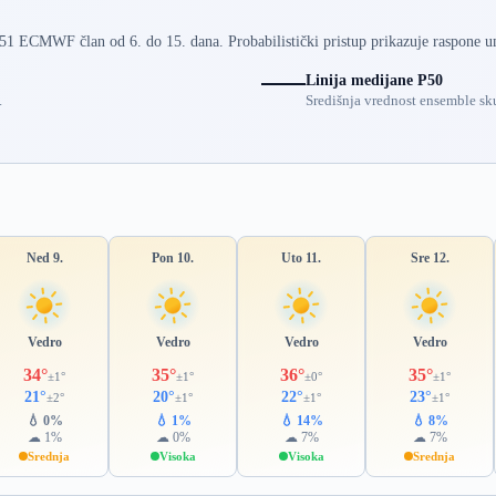
 51 ECMWF član od 6. do 15. dana. Probabilistički pristup prikazuje raspone u
Linija medijane P50
.
Središnja vrednost ensemble sku
Ned 9.
Pon 10.
Uto 11.
Sre 12.
Vedro
Vedro
Vedro
Vedro
34°
35°
36°
35°
±1°
±1°
±0°
±1°
21°
20°
22°
23°
±2°
±1°
±1°
±1°
💧 0%
💧 1%
💧 14%
💧 8%
☁ 1%
☁ 0%
☁ 7%
☁ 7%
Srednja
Visoka
Visoka
Srednja