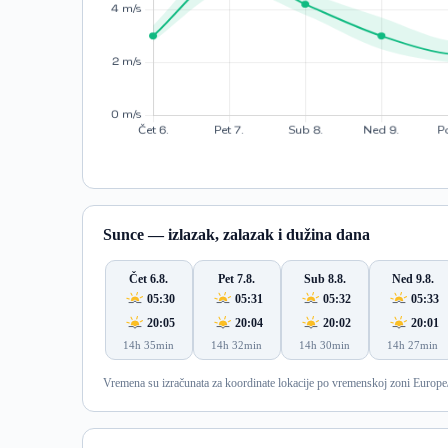
Sunce — izlazak, zalazak i dužina dana
Čet 6.8.
Pet 7.8.
Sub 8.8.
Ned 9.8.
05:30
05:31
05:32
05:33
20:05
20:04
20:02
20:01
14h 35min
14h 32min
14h 30min
14h 27min
Vremena su izračunata za koordinate lokacije po vremenskoj zoni Europe