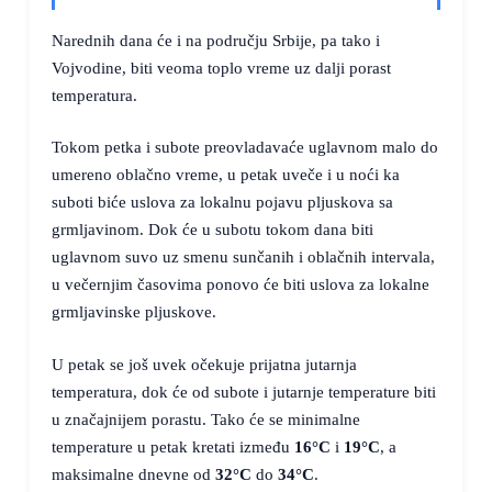
Narednih dana će i na području Srbije, pa tako i
Vojvodine, biti veoma toplo vreme uz dalji porast
temperatura.
Tokom petka i subote preovladavaće uglavnom malo do
umereno oblačno vreme, u petak uveče i u noći ka
suboti biće uslova za lokalnu pojavu pljuskova sa
grmljavinom. Dok će u subotu tokom dana biti
uglavnom suvo uz smenu sunčanih i oblačnih intervala,
u večernjim časovima ponovo će biti uslova za lokalne
grmljavinske pljuskove.
U petak se još uvek očekuje prijatna jutarnja
temperatura, dok će od subote i jutarnje temperature biti
u značajnijem porastu. Tako će se minimalne
temperature u petak kretati između
16°C
i
19°C
, a
maksimalne dnevne od
32°C
do
34°C
.