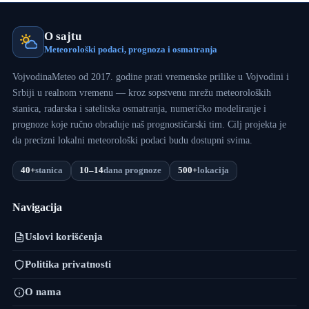
O sajtu
Meteorološki podaci, prognoza i osmatranja
VojvodinaMeteo od 2017. godine prati vremenske prilike u Vojvodini i
Srbiji u realnom vremenu — kroz sopstvenu mrežu meteoroloških
stanica, radarska i satelitska osmatranja, numeričko modeliranje i
prognoze koje ručno obrađuje naš prognostičarski tim. Cilj projekta je
da precizni lokalni meteorološki podaci budu dostupni svima.
40+
stanica
10–14
dana prognoze
500+
lokacija
Navigacija
Uslovi korišćenja
Politika privatnosti
O nama