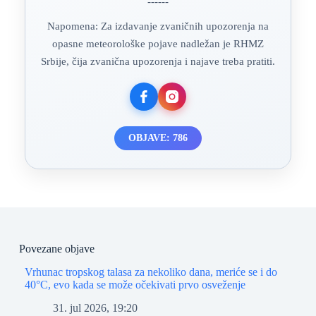
------
Napomena: Za izdavanje zvaničnih upozorenja na
opasne meteorološke pojave nadležan je RHMZ
Srbije, čija zvanična upozorenja i najave treba pratiti.
OBJAVE: 786
Povezane objave
Vrhunac tropskog talasa za nekoliko dana, meriće se i do
40°C, evo kada se može očekivati prvo osveženje
31. jul 2026, 19:20