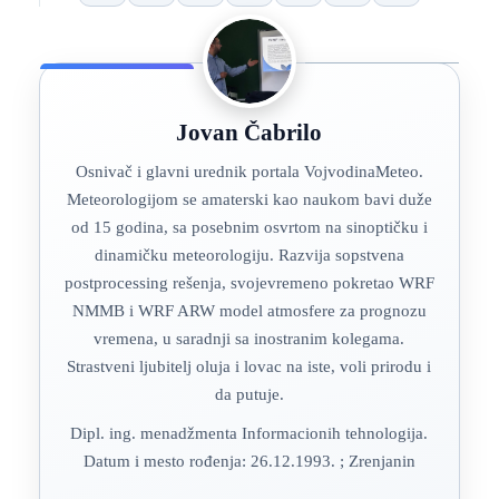
Jovan Čabrilo
Osnivač i glavni urednik portala VojvodinaMeteo.
Meteorologijom se amaterski kao naukom bavi duže
od 15 godina, sa posebnim osvrtom na sinoptičku i
dinamičku meteorologiju. Razvija sopstvena
postprocessing rešenja, svojevremeno pokretao WRF
NMMB i WRF ARW model atmosfere za prognozu
vremena, u saradnji sa inostranim kolegama.
Strastveni ljubitelj oluja i lovac na iste, voli prirodu i
da putuje.
Dipl. ing. menadžmenta Informacionih tehnologija.
Datum i mesto rođenja: 26.12.1993. ; Zrenjanin