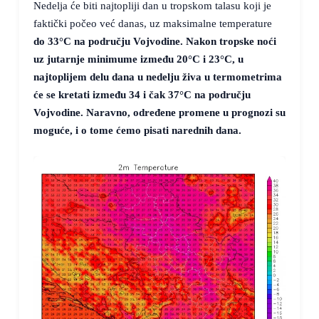
Nedelja će biti najtopliji dan u tropskom talasu koji je
faktički počeo već danas, uz maksimalne temperature
do
33°C
na području Vojvodine. Nakon tropske noći
uz jutarnje minimume između
20°C
i
23°C
, u
najtoplijem delu dana u nedelju živa u termometrima
će se kretati između
34
i čak
37°C
na području
Vojvodine. Naravno, određene promene u prognozi su
moguće, i o tome ćemo pisati narednih dana.