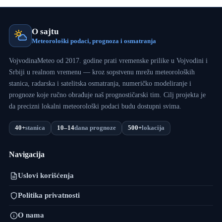
O sajtu
Meteorološki podaci, prognoza i osmatranja
VojvodinaMeteo od 2017. godine prati vremenske prilike u Vojvodini i
Srbiji u realnom vremenu — kroz sopstvenu mrežu meteoroloških
stanica, radarska i satelitska osmatranja, numeričko modeliranje i
prognoze koje ručno obrađuje naš prognostičarski tim. Cilj projekta je
da precizni lokalni meteorološki podaci budu dostupni svima.
40+
stanica
10–14
dana prognoze
500+
lokacija
Navigacija
Uslovi korišćenja
Politika privatnosti
O nama