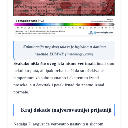
Kulminacija tropskog talasa je izgledna u danima
vikenda ECMWF
(meteologix.com)
Svakako ništa što ovog leta nismo već imali
, imali smo
nekoliko puta, ali ipak treba istaći da su očekivane
temperature za subotu znatno i ekstremno iznad
proseka, a u četvrtak i petak iznad do znatno iznad
normale.
Kraj dekade (najverovatnije) prijatniji
Nedelja 7. avgust će verovatno nastaviti u sličnom