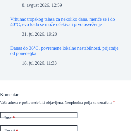
8. avgust 2026, 12:59
Vrhunac tropskog talasa za nekoliko dana, meriće se i do
40°C, evo kada se može očekivati prvo osveženje
31. jul 2026, 19:20
Danas do 36°C, povremene lokalne nestabilnosti, prijatnije
od ponedeljka
18. jul 2026, 11:33
Komentar:
Vaša adresa e-pošte neće biti objavljena.
Neophodna polja su označena
*
Ime
*
Email
*