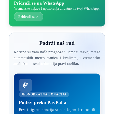
Pridruži se na WhatsApp
Vremenske najave i upozorenja direktno na tvoj WhatsApp.
Pridruži se
Podrži naš rad
Korisne su vam naše prognoze? Pomozi razvoj mreže
automatskih meteo stanica i kvalitetniju vremensku
analitiku — svaka donacija pravi razliku.
JEDNOKRATNA DONACIJA
Podrži preko PayPal-a
Brza i sigurna donacija sa bilo kojom karticom ili