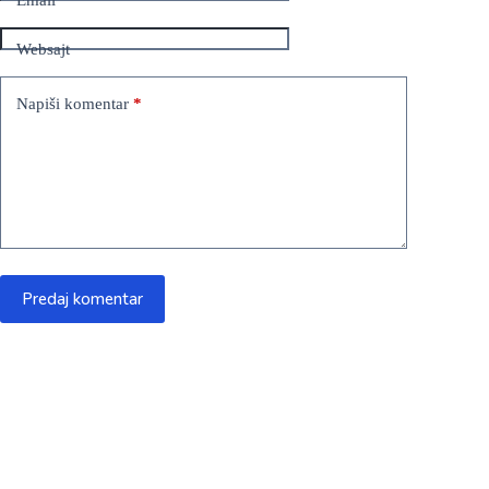
Websajt
Napiši komentar
*
Predaj komentar