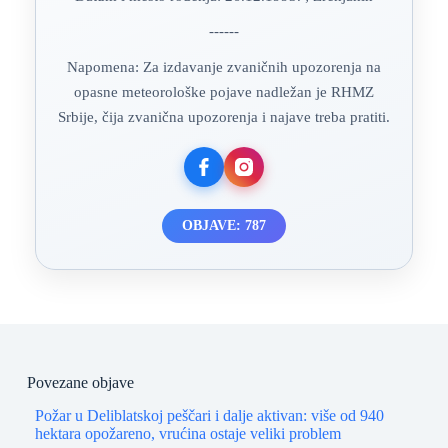
------
Napomena: Za izdavanje zvaničnih upozorenja na
opasne meteorološke pojave nadležan je RHMZ
Srbije, čija zvanična upozorenja i najave treba pratiti.
OBJAVE: 787
Povezane objave
Požar u Deliblatskoj peščari i dalje aktivan: više od 940
hektara opožareno, vrućina ostaje veliki problem