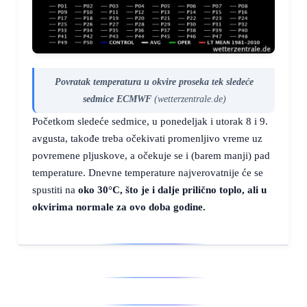
Povratak temperatura u okvire proseka tek sledeće
sedmice ECMWF
(wetterzentrale.de)
Početkom sledeće sedmice, u ponedeljak i utorak 8 i 9.
avgusta, takođe treba očekivati promenljivo vreme uz
povremene pljuskove, a očekuje se i (barem manji) pad
temperature. Dnevne temperature najverovatnije će se
spustiti na
oko
30°C
, što je i dalje prilično toplo, ali u
okvirima normale za ovo doba godine.