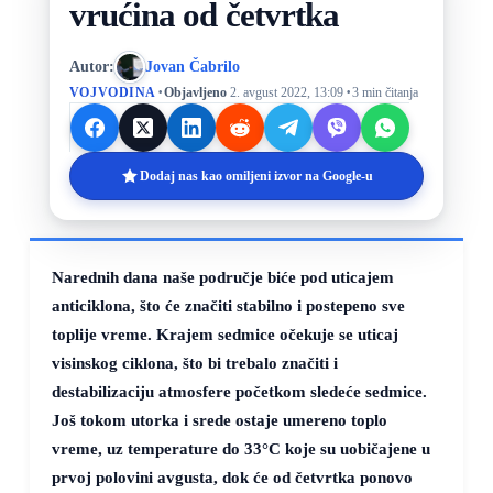
vrućina od četvrtka
Autor:
Jovan Čabrilo
·
·
VOJVODINA
Objavljeno
2. avgust 2022, 13:09
3 min čitanja
Dodaj nas kao omiljeni izvor na Google-u
Narednih dana naše područje biće pod uticajem
anticiklona, što će značiti stabilno i postepeno sve
toplije vreme. Krajem sedmice očekuje se uticaj
visinskog ciklona, što bi trebalo značiti i
destabilizaciju atmosfere početkom sledeće sedmice.
Još tokom utorka i srede ostaje umereno toplo
vreme, uz temperature do
33°C
koje su uobičajene u
prvoj polovini avgusta, dok će od četvrtka ponovo