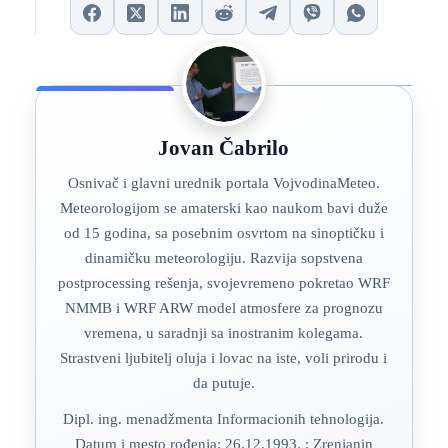
Jovan Čabrilo
Osnivač i glavni urednik portala VojvodinaMeteo.
Meteorologijom se amaterski kao naukom bavi duže
od 15 godina, sa posebnim osvrtom na sinoptičku i
dinamičku meteorologiju. Razvija sopstvena
postprocessing rešenja, svojevremeno pokretao WRF
NMMB i WRF ARW model atmosfere za prognozu
vremena, u saradnji sa inostranim kolegama.
Strastveni ljubitelj oluja i lovac na iste, voli prirodu i
da putuje.
Dipl. ing. menadžmenta Informacionih tehnologija.
Datum i mesto rođenja: 26.12.1993. ; Zrenjanin