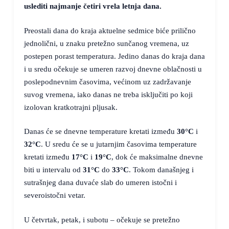
uslediti najmanje četiri vrela letnja dana.
Preostali dana do kraja aktuelne sedmice biće prilično
jednolični, u znaku pretežno sunčanog vremena, uz
postepen porast temperatura. Jedino danas do kraja dana
i u sredu očekuje se umeren razvoj dnevne oblačnosti u
poslepodnevnim časovima, većinom uz zadržavanje
suvog vremena, iako danas ne treba isključiti po koji
izolovan kratkotrajni pljusak.
Danas će se dnevne temperature kretati između
30°C
i
32°C
. U sredu će se u jutarnjim časovima temperature
kretati između
17°C
i
19°C
, dok će maksimalne dnevne
biti u intervalu od
31°C
do
33°C
. Tokom današnjeg i
sutrašnjeg dana duvaće slab do umeren istočni i
severoistočni vetar.
U četvrtak, petak, i subotu – očekuje se pretežno