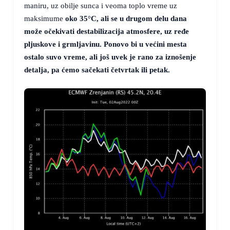
maniru, uz obilje sunca i veoma toplo vreme uz
maksimume
oko
35°C
, ali se u drugom delu dana
može očekivati destabilizacija atmosfere, uz ređe
pljuskove i grmljavinu. Ponovo bi u većini mesta
ostalo suvo vreme, ali još uvek je rano za iznošenje
detalja, pa ćemo sačekati četvrtak ili petak.