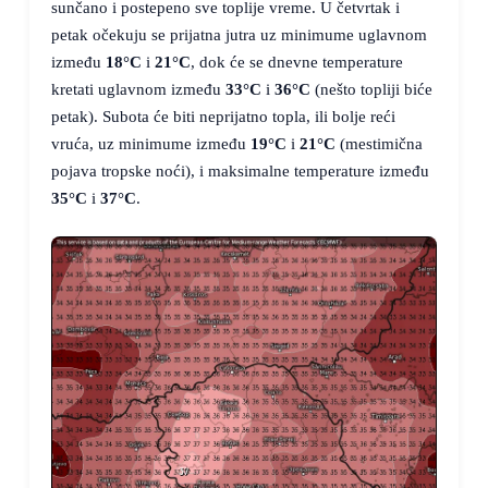
sunčano i postepeno sve toplije vreme. U četvrtak i
petak očekuju se prijatna jutra uz minimume uglavnom
između
18°C
i
21°C
, dok će se dnevne temperature
kretati uglavnom između
33°C
i
36°C
(nešto topliji biće
petak). Subota će biti neprijatno topla, ili bolje reći
vruća, uz minimume između
19°C
i
21°C
(mestimična
pojava tropske noći), i maksimalne temperature između
35°C
i
37°C
.