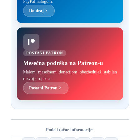
PayPal nalogom.
Doniraj
POSTANI PATRON
Mesečna podrška na Patreon-u
Malom mesečnom donacijom obezbeđuješ stabilan
razvoj projekta.
Postani Patron
Podeli tačne informacije: