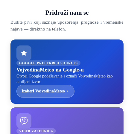
Pridruži nam se
Budite prvi koji saznaje upozorenja, prognoze i vremenske
najave — direktno na telefon.
GOOGLE PREFERRED SOURCES
VojvodinaMeteo na Google-u
Otvori Google podešavanje i označi VojvodinaMeteo kao
omiljeni izvor.
Izaberi VojvodinaMeteo
VIBER ZAJEDNICA