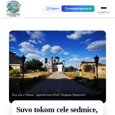
Najave
vremeprognoza.rs
SADRŽAJ
Kraj jula u Vrbasu - izgorela trava (Foto: Dragutin Stijepović)
Suvo tokom cele sedmice,