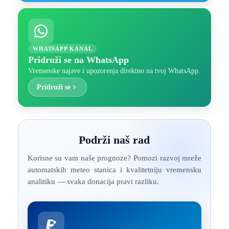
WHATSAPP KANAL
Pridruži se na WhatsApp
Vremenske najave i upozorenja direktno na tvoj WhatsApp.
Pridruži se
Podrži naš rad
Korisne su vam naše prognoze? Pomozi razvoj mreže
automatskih meteo stanica i kvalitetniju vremensku
analitiku — svaka donacija pravi razliku.