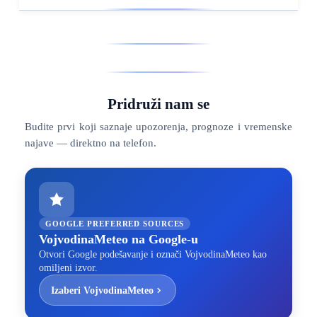
Pridruži nam se
Budite prvi koji saznaje upozorenja, prognoze i vremenske
najave — direktno na telefon.
GOOGLE PREFERRED SOURCES
VojvodinaMeteo na Google-u
Otvori Google podešavanje i označi VojvodinaMeteo kao
omiljeni izvor.
Izaberi VojvodinaMeteo