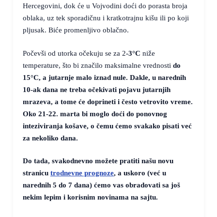
Hercegovini, dok će u Vojvodini doći do porasta broja
oblaka, uz tek sporadičnu i kratkotrajnu kišu ili po koji
pljusak. Biće promenljivo oblačno.
Počevši od utorka očekuju se za 2
-3°C
niže
temperature, što bi značilo maksimalne vrednosti
do
15°C
, a jutarnje
malo iznad nule
. Dakle, u narednih
10-ak dana ne treba očekivati pojavu jutarnjih
mrazeva, a tome će doprineti i često vetrovito vreme.
Oko 21-22. marta bi moglo doći do ponovnog
inteziviranja košave, o čemu ćemo svakako pisati već
za nekoliko dana.
Do tada, svakodnevno možete pratiti našu novu
stranicu
trodnevne prognoze
, a uskoro (već u
narednih 5 do 7 dana) ćemo vas obradovati sa još
nekim lepim i korisnim novinama na sajtu.