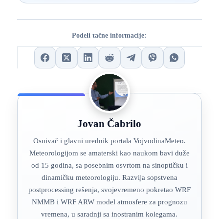
Podeli tačne informacije:
Jovan Čabrilo
Osnivač i glavni urednik portala VojvodinaMeteo.
Meteorologijom se amaterski kao naukom bavi duže
od 15 godina, sa posebnim osvrtom na sinoptičku i
dinamičku meteorologiju. Razvija sopstvena
postprocessing rešenja, svojevremeno pokretao WRF
NMMB i WRF ARW model atmosfere za prognozu
vremena, u saradnji sa inostranim kolegama.