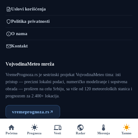
Uslovi korišćenja
Politika privatnosti
O nama
Kontakt
VojvodinaMeteo mreža
VremePrognoza.rs je sestrinski projekat VojvodinaMeteo tima: isti
pristup — precizni lokalni podaci, numeričko modeliranje i sopstvena
obrada — proširen na celu Srbiju, sa više od 120 meteoroloških stanica i
prognozom za 2.400+ lokacija.
vremeprognoza.rs
Početna
Prognoza
Vesti
Radar
Merenja
Tamno
Copyright © 2017 - 2026 - VojvodinaMeteo - Dizajn:
VM Team
.