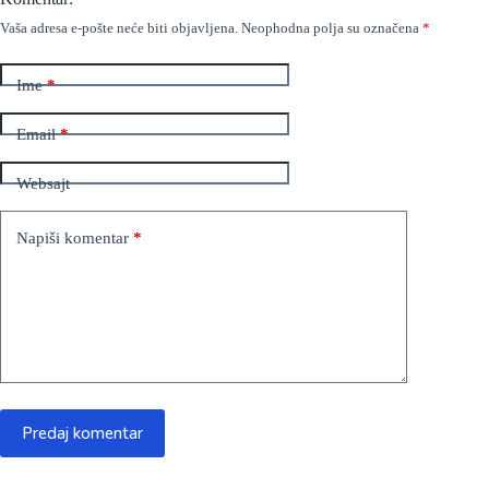
Vaša adresa e-pošte neće biti objavljena.
Neophodna polja su označena
*
Ime
*
Email
*
Websajt
Napiši komentar
*
Predaj komentar