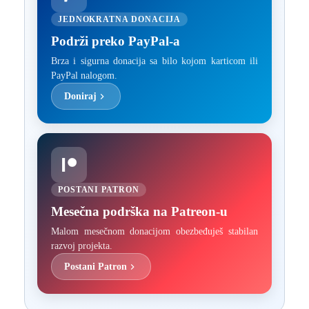
JEDNOKRATNA DONACIJA
Podrži preko PayPal-a
Brza i sigurna donacija sa bilo kojom karticom ili
PayPal nalogom.
Doniraj
POSTANI PATRON
Mesečna podrška na Patreon-u
Malom mesečnom donacijom obezbeđuješ stabilan
razvoj projekta.
Postani Patron