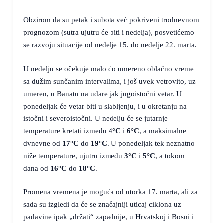
Obzirom da su petak i subota već pokriveni trodnevnom
prognozom (sutra ujutru će biti i nedelja), posvetićemo
se razvoju situacije od nedelje 15. do nedelje 22. marta.
U nedelju se očekuje malo do umereno oblačno vreme
sa dužim sunčanim intervalima, i još uvek vetrovito, uz
umeren, u Banatu na udare jak jugoistočni vetar. U
ponedeljak će vetar biti u slabljenju, i u okretanju na
istočni i severoistočni. U nedelju će se jutarnje
temperature kretati između
4°C
i
6°C
, a maksimalne
dvnevne od
17°C
do
19°C
. U ponedeljak tek neznatno
niže temperature, ujutru između
3°C
i
5°C
, a tokom
dana od
16°C
do
18°C
.
Promena vremena je moguća od utorka 17. marta, ali za
sada su izgledi da će se značajniji uticaj ciklona uz
padavine ipak „držati“ zapadnije, u Hrvatskoj i Bosni i