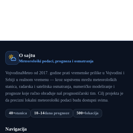
O sajtu
Meteorološki podaci, prognoza i osmatranja
VojvodinaMeteo od 2017. godine prati vremenske prilike u Vojvodini i
Srbiji u realnom vremenu — kroz sopstvenu mrežu meteoroloških
stanica, radarska i satelitska osmatranja, numeričko modeliranje i
prognoze koje ručno obrađuje naš prognostičarski tim. Cilj projekta je
da precizni lokalni meteorološki podaci budu dostupni svima.
40+
stanica
10–14
dana prognoze
500+
lokacija
Navigacija