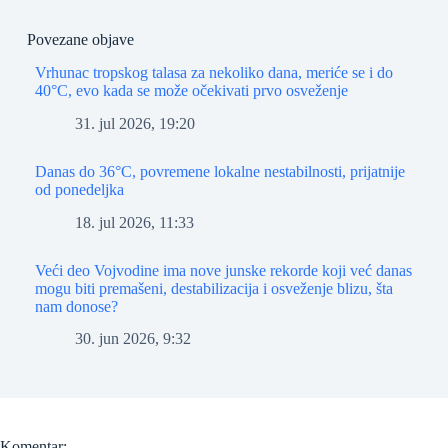
Povezane objave
Vrhunac tropskog talasa za nekoliko dana, meriće se i do
40°C, evo kada se može očekivati prvo osveženje
31. jul 2026, 19:20
Danas do 36°C, povremene lokalne nestabilnosti, prijatnije
od ponedeljka
18. jul 2026, 11:33
Veći deo Vojvodine ima nove junske rekorde koji već danas
mogu biti premašeni, destabilizacija i osveženje blizu, šta
nam donose?
30. jun 2026, 9:32
Komentar: