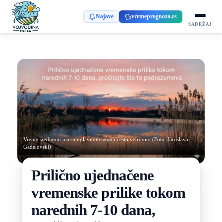
Najave
vremeprognoza.rs
SADRŽAJ
Vreme sredinom marta uglavnom suvo i često vetrovito (Foto: Jaroslava
Gadelovski)
Prilično ujednačene
vremenske prilike tokom
narednih 7-10 dana,