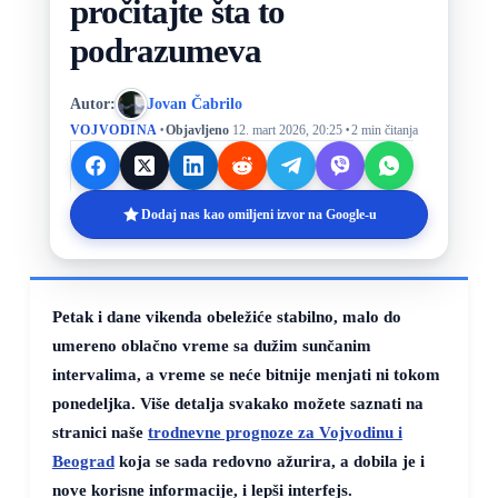
pročitajte šta to
podrazumeva
Autor:
Jovan Čabrilo
·
·
VOJVODINA
Objavljeno
12. mart 2026, 20:25
2 min čitanja
Dodaj nas kao omiljeni izvor na Google-u
Petak i dane vikenda obeležiće stabilno, malo do
umereno oblačno vreme sa dužim sunčanim
intervalima, a vreme se neće bitnije menjati ni tokom
ponedeljka. Više detalja svakako možete saznati na
stranici naše
trodnevne prognoze za Vojvodinu i
Beograd
koja se sada redovno ažurira, a dobila je i
nove korisne informacije, i lepši interfejs.