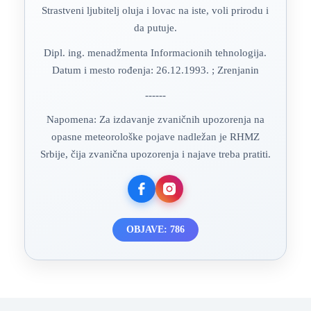
Strastveni ljubitelj oluja i lovac na iste, voli prirodu i
da putuje.
Dipl. ing. menadžmenta Informacionih tehnologija.
Datum i mesto rođenja: 26.12.1993. ; Zrenjanin
------
Napomena: Za izdavanje zvaničnih upozorenja na
opasne meteorološke pojave nadležan je RHMZ
Srbije, čija zvanična upozorenja i najave treba pratiti.
OBJAVE: 786