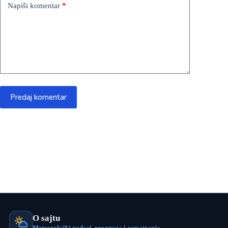
Napiši komentar
*
Predaj komentar
O sajtu
Meteorološki podaci, prognoza i osmatranja