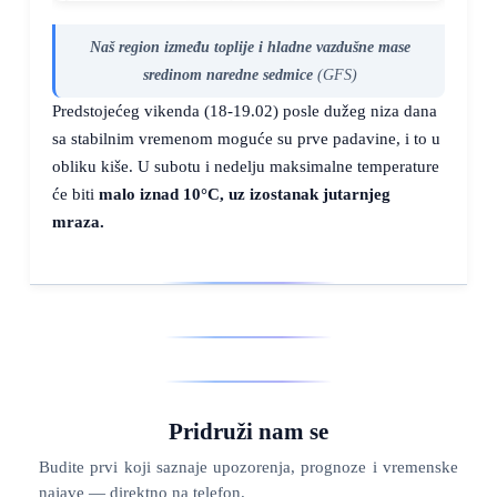
Naš region između toplije i hladne vazdušne mase
sredinom naredne sedmice
(GFS)
Predstojećeg vikenda (18-19.02) posle dužeg niza dana
sa stabilnim vremenom moguće su prve padavine, i to u
obliku kiše. U subotu i nedelju maksimalne temperature
će biti
malo iznad
10°C
, uz
izostanak jutarnjeg
mraza
.
Pridruži nam se
Budite prvi koji saznaje upozorenja, prognoze i vremenske
najave — direktno na telefon.