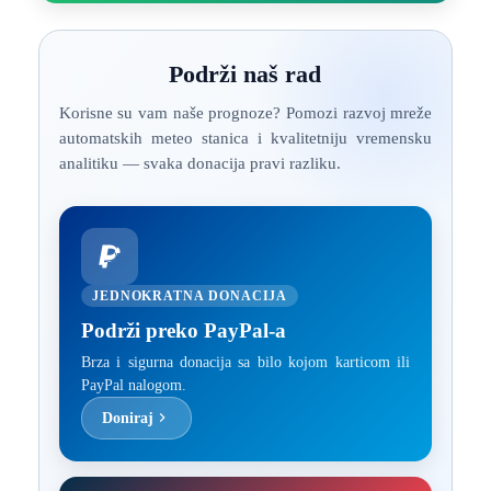
Podrži naš rad
Korisne su vam naše prognoze? Pomozi razvoj mreže
automatskih meteo stanica i kvalitetniju vremensku
analitiku — svaka donacija pravi razliku.
JEDNOKRATNA DONACIJA
Podrži preko PayPal-a
Brza i sigurna donacija sa bilo kojom karticom ili
PayPal nalogom.
Doniraj