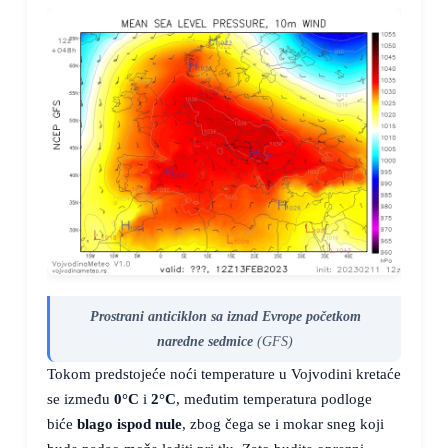
Prostrani anticiklon sa iznad Evrope početkom
naredne sedmice
(GFS)
Tokom predstojeće noći temperature u Vojvodini kretaće
se između
0°C
i
2°C
, međutim temperatura podloge
biće
blago ispod nule
, zbog čega se i mokar sneg koji