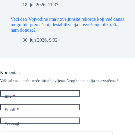
18. jul 2026, 11:33
Veći deo Vojvodine ima nove junske rekorde koji već danas
mogu biti premašeni, destabilizacija i osveženje blizu, šta
nam donose?
30. jun 2026, 9:32
Komentar:
Vaša adresa e-pošte neće biti objavljena.
Neophodna polja su označena
*
Ime
*
Email
*
Websajt