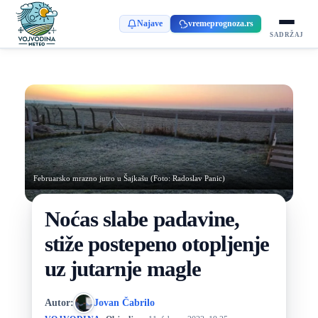
Najave
vremeprognoza.rs
SADRŽAJ
Februarsko mrazno jutro u Šajkašu (Foto: Radoslav Panic)
Noćas slabe padavine,
stiže postepeno otopljenje
uz jutarnje magle
Autor:
Jovan Čabrilo