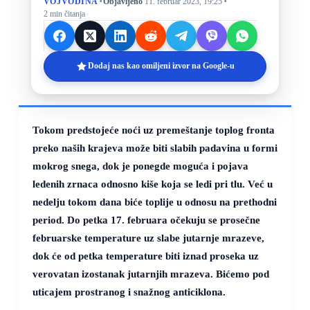
·
·
VOJVODINA
Objavljeno
11. februar 2023, 19:25
2 min čitanja
Dodaj nas kao omiljeni izvor na Google-u
Tokom predstojeće noći uz premeštanje toplog fronta
preko naših krajeva može biti slabih padavina u formi
mokrog snega, dok je ponegde moguća i pojava
ledenih zrnaca odnosno kiše koja se ledi pri tlu. Već u
nedelju tokom dana biće toplije u odnosu na prethodni
period. Do petka 17. februara očekuju se prosečne
februarske temperature uz slabe jutarnje mrazeve,
dok će od petka temperature biti iznad proseka uz
verovatan izostanak jutarnjih mrazeva.
Bićemo pod
uticajem prostranog i snažnog anticiklona.