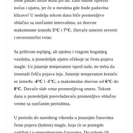
bude padao može lediti pri tlu. Zato budite oprezni
noćas i ujutru, jer će u mestima gde bude padavina
klizavo! U nedelju tokom dana biće promenljivo
oblačno sa sunčanim intervalima, uz dnevne
maksimume između
5°C
i
7°C
. Duvaće umeren severni
i severoistočni vetar.
Sa prilivom toplijeg, ali ujedno i vlagom bogatijeg
vazduha, u ponedeljak ujutru očekuje se česta pojava
magle. Uz jutarnje temperature ispod nule, ne treba da
iznenadi češća pojava inja. Jutarnje temperature kretaće
se između
-4°C
i
-1°C
, a maksimalne dnevne od
6°C
do
8°C
. Duvaće slab vetar promenljivog smera. Tokom
dana u ponedeljak preovladavaće promenljivo oblačno
vreme sa sunčanim periodima.
U periodu do narednog vikenda u jutarnjim časovima
česta pojava (ledene) magle, koja će se ponegde
zadržati i u prepodnevnim časovima. Do subote 18.