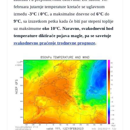
februara jutarnje temperature kretaće se uglavnom
između
-3°C
i
0°C
, a maksimalne dnevne od
6°C
do
9°C
, sa izuzetkom petka kada će biti par stepeni toplije
uz maksimume
oko
10°C
. Naravno, svakodnevni hod
temperature diktiraće pojava magle, pa se savetuje
svakodnevno praćenje trodnevne prognoze
.