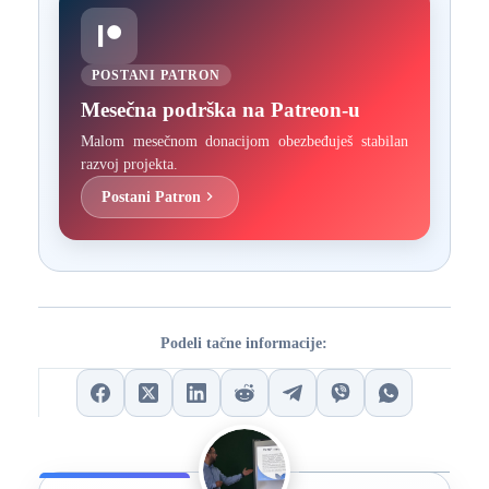
POSTANI PATRON
Mesečna podrška na Patreon-u
Malom mesečnom donacijom obezbeđuješ stabilan
razvoj projekta.
Postani Patron
Podeli tačne informacije: