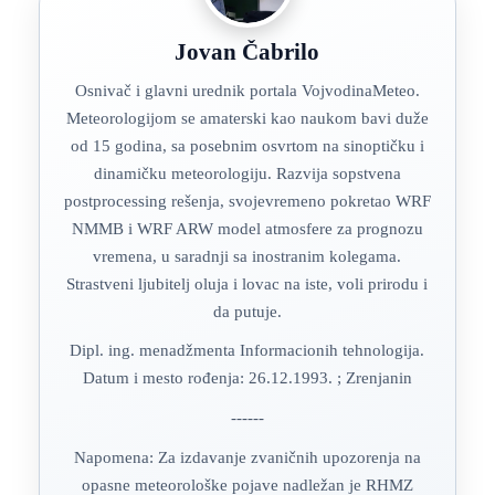
Jovan Čabrilo
Osnivač i glavni urednik portala VojvodinaMeteo.
Meteorologijom se amaterski kao naukom bavi duže
od 15 godina, sa posebnim osvrtom na sinoptičku i
dinamičku meteorologiju. Razvija sopstvena
postprocessing rešenja, svojevremeno pokretao WRF
NMMB i WRF ARW model atmosfere za prognozu
vremena, u saradnji sa inostranim kolegama.
Strastveni ljubitelj oluja i lovac na iste, voli prirodu i
da putuje.
Dipl. ing. menadžmenta Informacionih tehnologija.
Datum i mesto rođenja: 26.12.1993. ; Zrenjanin
------
Napomena: Za izdavanje zvaničnih upozorenja na
opasne meteorološke pojave nadležan je RHMZ