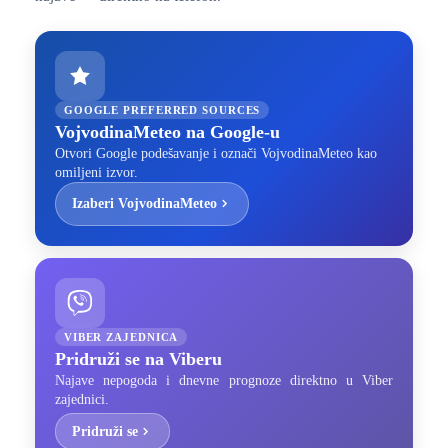
GOOGLE PREFERRED SOURCES
VojvodinaMeteo na Google-u
Otvori Google podešavanje i označi VojvodinaMeteo kao
omiljeni izvor.
Izaberi VojvodinaMeteo
VIBER ZAJEDNICA
Pridruži se na Viberu
Najave nepogoda i dnevne prognoze direktno u Viber
zajednici.
Pridruži se