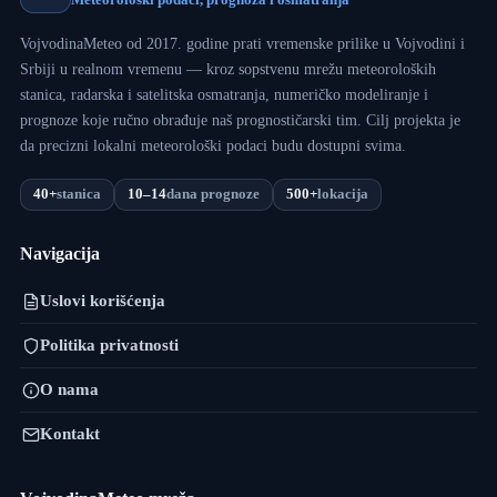
VojvodinaMeteo od 2017. godine prati vremenske prilike u Vojvodini i
Srbiji u realnom vremenu — kroz sopstvenu mrežu meteoroloških
stanica, radarska i satelitska osmatranja, numeričko modeliranje i
prognoze koje ručno obrađuje naš prognostičarski tim. Cilj projekta je
da precizni lokalni meteorološki podaci budu dostupni svima.
40+
stanica
10–14
dana prognoze
500+
lokacija
Navigacija
Uslovi korišćenja
Politika privatnosti
O nama
Kontakt