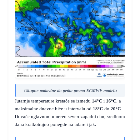
Ukupne padavine do petka prema ECMWF modelu
Jutarnje temperature kretaće se između
14°C
i
16°C
, a
maksimalne dnevne biće u intervalu od
18°C
do
20°C
.
Duvaće uglavnom umeren severozapadni dan, sredinom
dana kratkotrajno ponegde na udare i jak.