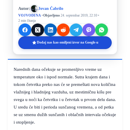
Autor:
Jovan Čabrilo
·
·
VOJVODINA
Objavljeno
24. septembar 2019, 22:10
2 min čitanja
Dodaj nas kao omiljeni izvor na Google-u
Narednih dana očekuje se promenljivo vreme uz
temperature oko i ispod normale. Sutra krajem dana i
tokom četvrtka preko nas će se premeštati nova količina
vlažnijeg i hladnijeg vazduha, uz mestimičnu kišu pre
svega u noći ka četvrtku i u četvrtak u prvom delu dana.
U sredu će biti i perioda sunčanog vremena, a od petka
se uz smenu dužih sunčanih i oblačnih intervala očekuje
i otopljenje.