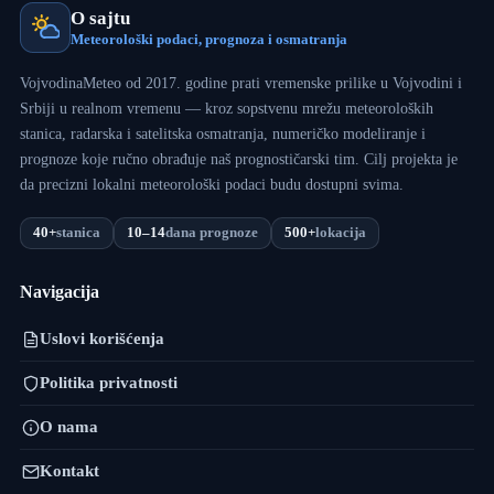
O sajtu
Meteorološki podaci, prognoza i osmatranja
VojvodinaMeteo od 2017. godine prati vremenske prilike u Vojvodini i
Srbiji u realnom vremenu — kroz sopstvenu mrežu meteoroloških
stanica, radarska i satelitska osmatranja, numeričko modeliranje i
prognoze koje ručno obrađuje naš prognostičarski tim. Cilj projekta je
da precizni lokalni meteorološki podaci budu dostupni svima.
40+
stanica
10–14
dana prognoze
500+
lokacija
Navigacija
Uslovi korišćenja
Politika privatnosti
O nama
Kontakt