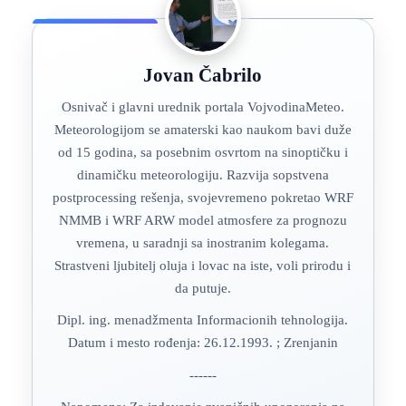
Jovan Čabrilo
Osnivač i glavni urednik portala VojvodinaMeteo.
Meteorologijom se amaterski kao naukom bavi duže
od 15 godina, sa posebnim osvrtom na sinoptičku i
dinamičku meteorologiju. Razvija sopstvena
postprocessing rešenja, svojevremeno pokretao WRF
NMMB i WRF ARW model atmosfere za prognozu
vremena, u saradnji sa inostranim kolegama.
Strastveni ljubitelj oluja i lovac na iste, voli prirodu i
da putuje.
Dipl. ing. menadžmenta Informacionih tehnologija.
Datum i mesto rođenja: 26.12.1993. ; Zrenjanin
------