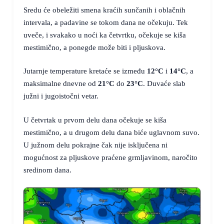
Sredu će obeležiti smena kraćih sunčanih i oblačnih
intervala, a padavine se tokom dana ne očekuju. Tek
uveče, i svakako u noći ka četvrtku, očekuje se kiša
mestimično, a ponegde može biti i pljuskova.
Jutarnje temperature kretaće se između
12°C
i
14°C
, a
maksimalne dnevne od
21°C
do
23°C
. Duvaće slab
južni i jugoistočni vetar.
U četvrtak u prvom delu dana očekuje se kiša
mestimično, a u drugom delu dana biće uglavnom suvo.
U južnom delu pokrajne čak nije isključena ni
mogućnost za pljuskove praćene grmljavinom, naročito
sredinom dana.