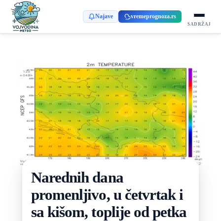
Najave
vremeprognoza.rs
SADRŽAJ
Narednih dana
promenljivo, u četvrtak i
sa kišom, toplije od petka