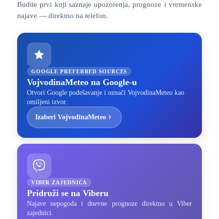
Budite prvi koji saznaje upozorenja, prognoze i vremenske
najave — direktno na telefon.
GOOGLE PREFERRED SOURCES
VojvodinaMeteo na Google-u
Otvori Google podešavanje i označi VojvodinaMeteo kao
omiljeni izvor.
Izaberi VojvodinaMeteo
VIBER ZAJEDNICA
Pridruži se na Viberu
Najave nepogoda i dnevne prognoze direktno u Viber
zajednici.