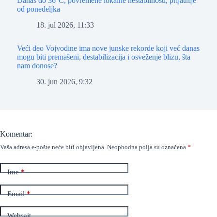
Danas do 36°C, povremene lokalne nestabilnosti, prijatnije
od ponedeljka
18. jul 2026, 11:33
Veći deo Vojvodine ima nove junske rekorde koji već danas
mogu biti premašeni, destabilizacija i osveženje blizu, šta
nam donose?
30. jun 2026, 9:32
Komentar:
Vaša adresa e-pošte neće biti objavljena.
Neophodna polja su označena
*
Ime
*
Email
*
Websajt