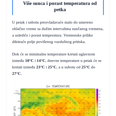
Više sunca i porast temperatura od
petka
U petak i subotu preovladavaće malo do umereno
oblačno vreme sa dužim intervalima sunčanog vremena,
a uslediće i porast temperatura. Vremenske prilike
diktiraće polje povišenog vazdušnog pritiska.
Dok će se minimalne temperature kretati uglavnom
između
10°C
i
14°C
, dnevne temperature u petak će se
kretati između
23°C
i
25°C
, a u subotu od
25°C
do
27°C
.