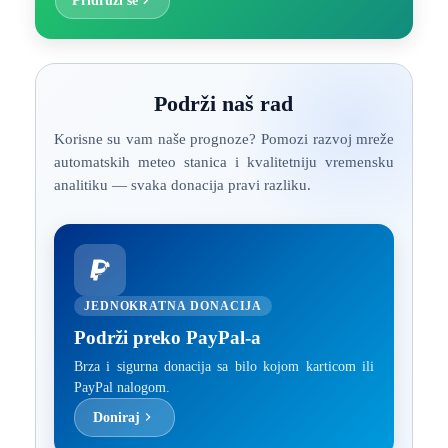
Podrži naš rad
Korisne su vam naše prognoze? Pomozi razvoj mreže
automatskih meteo stanica i kvalitetniju vremensku
analitiku — svaka donacija pravi razliku.
JEDNOKRATNA DONACIJA
Podrži preko PayPal-a
Brza i sigurna donacija sa bilo kojom karticom ili
PayPal nalogom.
Doniraj