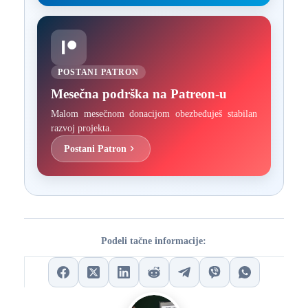
POSTANI PATRON
Mesečna podrška na Patreon-u
Malom mesečnom donacijom obezbeđuješ stabilan
razvoj projekta.
Postani Patron
Podeli tačne informacije: