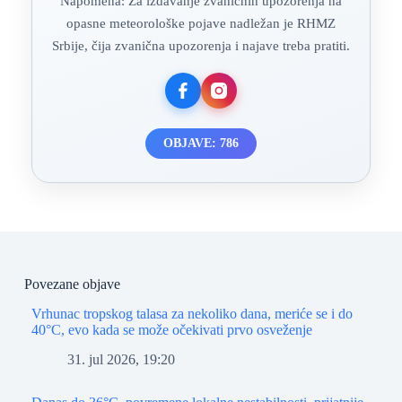
Napomena: Za izdavanje zvaničnih upozorenja na
opasne meteorološke pojave nadležan je RHMZ
Srbije, čija zvanična upozorenja i najave treba pratiti.
OBJAVE: 786
Povezane objave
Vrhunac tropskog talasa za nekoliko dana, meriće se i do
40°C, evo kada se može očekivati prvo osveženje
31. jul 2026, 19:20