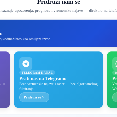
Pridruži nam se
ji saznaje upozorenja, prognoze i vremenske najave — direktno na telef
-u
ojvodinaMeteo kao omiljeni izvor.
TELEGRAM KANAL
W
Prati nas na Telegramu
Pr
o u
Brze vremenske najave i radar — bez algoritamskog
Vr
filtriranja.
Wh
Pridruži se