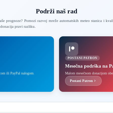
Podrži naš rad
še prognoze? Pomozi razvoj mreže automatskih meteo stanica i kval
donacija pravi razliku.
POSTANI PATRON
Mesečna podrška na P
icom ili PayPal nalogom.
Malom mesečnom donacijom obezbe
Postani Patron