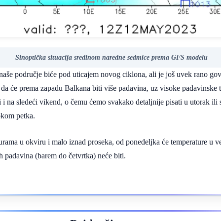
Sinoptička situacija sredinom naredne sedmice prema GFS modelu
aše područje biće pod uticajem novog ciklona, ali je još uvek rano govo
je da će prema zapadu Balkana biti više padavina, uz visoke padavinske 
 na sledeći vikend, o čemu ćemo svakako detaljnije pisati u utorak ili 
tokom petka.
rama u okviru i malo iznad proseka, od ponedeljka će temperature u ve
h padavina (barem do četvrtka) neće biti.