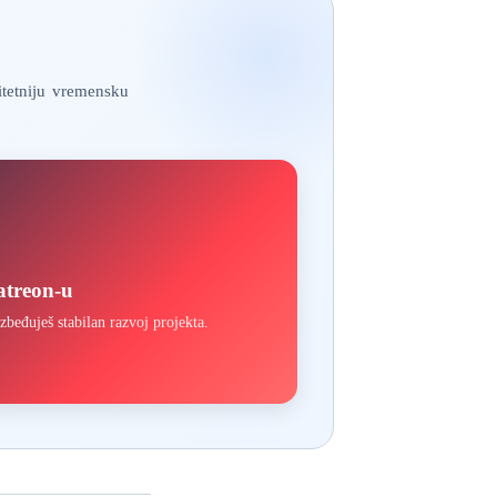
itetniju vremensku
atreon-u
đuješ stabilan razvoj projekta.