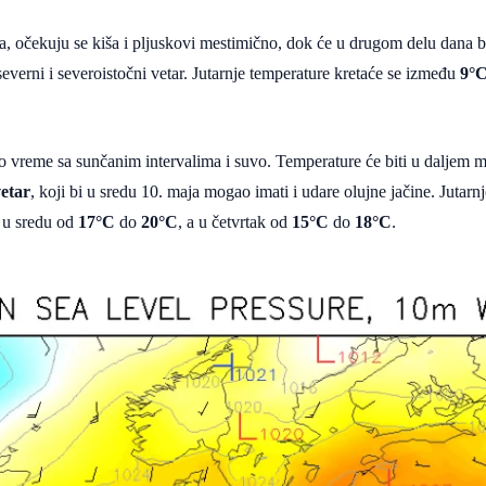
a, očekuju se kiša i pljuskovi mestimično, dok će u drugom delu dana 
verni i severoistočni vetar. Jutarnje temperature kretaće se između
9°
o vreme sa sunčanim intervalima i suvo. Temperature će biti u daljem 
vetar
, koji bi u sredu 10. maja mogao imati i udare olujne jačine. Jutar
 u sredu od
17°C
do
20°C
, a u četvrtak od
15°C
do
18°C
.