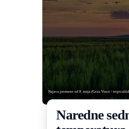
Najava promene od 8. maja (Geza Vince / tropicalti
Naredne sedm