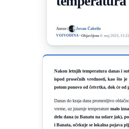
temperatura
Autor:
Jovan Čabrilo
·
Objavljeno
6. maj 2023, 13:2
VOJVODINA
Nakon letnjih temperatura danas i su
ispod prosečnih vrednosti, kao što je
potom ponovo od četvrtka, dok će od po
Danas do kraja dana promenljivo oblačn
vreme, uz jutarnje temperature
malo izn
delu dana (u Banatu na udare jak), po
i Banata, očekuje se lokalna pojava p