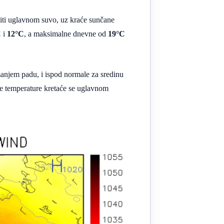
biti uglavnom suvo, uz kraće sunčane
C
i
12°C
, a maksimalne dnevne od
19°C
manjem padu, i ispod normale za sredinu
nje temperature kretaće se uglavnom