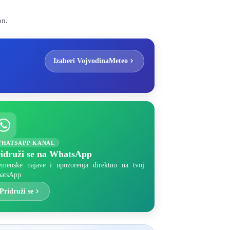
on.
Izaberi VojvodinaMeteo
HATSAPP KANAL
idruži se na WhatsApp
emenske najave i upozorenja direktno na tvoj
atsApp.
Pridruži se