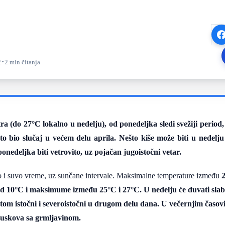
·
2
2 min čitanja
tra (do
27°C
lokalno u nedelju), od ponedeljka sledi svežiji perio
 to bio slučaj u većem delu aprila. Nešto kiše može biti u nedelj
nedeljka biti vetrovito, uz pojačan jugoistočni vetar.
o i suvo vreme, uz sunčane intervale. Maksimalne temperature između
ad
10°C
i maksimume između
25°C
i
27°C
. U nedelju će duvati sl
tom istočni i severoistočni u drugom delu dana. U večernjim časo
ljuskova sa grmljavinom.