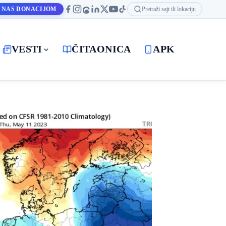
 NAS DONACIJOM
Pretraži sajt ili lokaciju
VESTI
ČITAONICA
APK