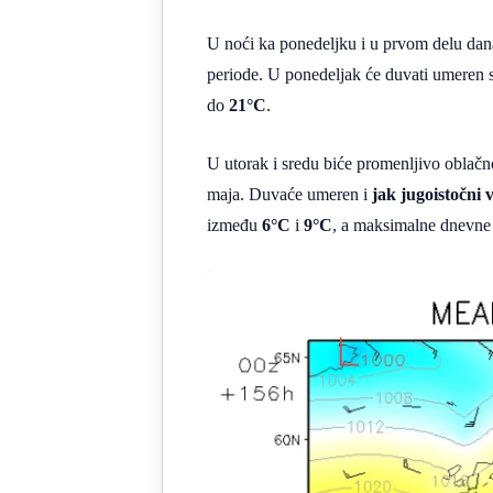
U noći ka ponedeljku i u prvom delu dan
periode. U ponedeljak će duvati umeren se
do
21°C
.
U utorak i sredu biće promenljivo oblačn
maja. Duvaće umeren i
jak jugoistočni 
između
6°C
i
9°C
, a maksimalne dnevne