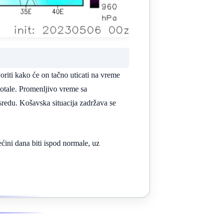
riti kako će on tačno uticati na vreme
totale. Promenljivo vreme sa
sredu. Košavska situacija zadržava se
ćini dana biti ispod normale, uz