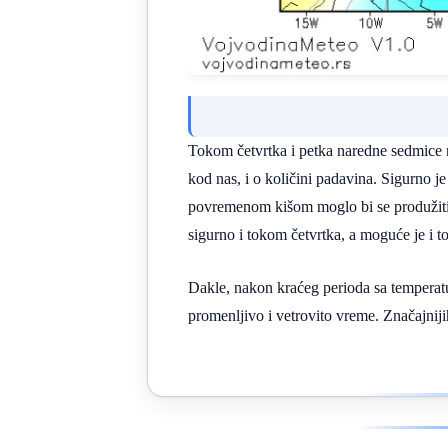
Tokom četvrtka i petka naredne sedmice n
kod nas, i o količini padavina. Sigurno 
povremenom kišom moglo bi se produžiti i
sigurno i tokom četvrtka, a moguće je i 
Dakle, nakon kraćeg perioda sa temperatu
promenljivo i vetrovito vreme. Značajniji