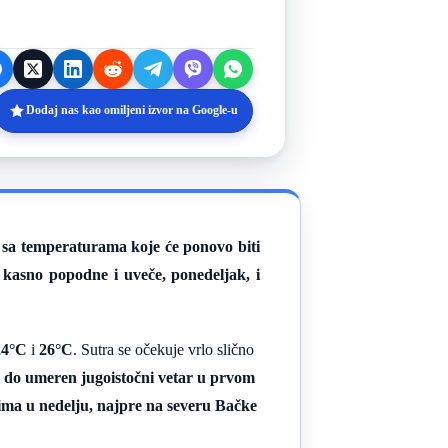
Dodaj nas kao omiljeni izvor na Google-u
d, sa temperaturama koje će ponovo biti
u kasno popodne i uveče, ponedeljak, i
24°C
i
26°C
. Sutra se očekuje vrlo slično
ab do umeren jugoistočni vetar u prvom
vima u nedelju, najpre na severu Bačke