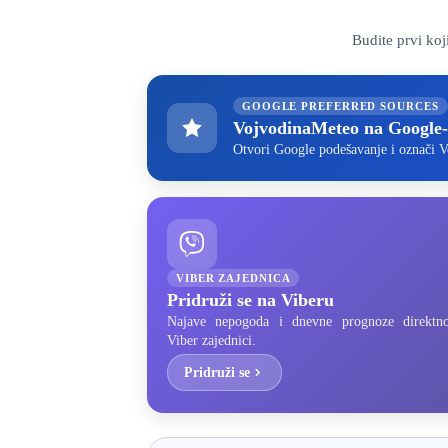
Budite prvi ko
GOOGLE PREFERRED SOURCES
VojvodinaMeteo na Google
Otvori Google podešavanje i označi V
VIBER ZAJEDNICA
Pridruži se na Viberu
Najave nepogoda i dnevne prognoze direktn
Viber zajednici.
Pridruži se