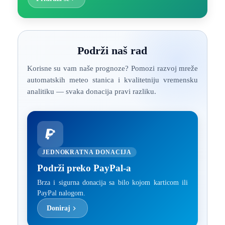
Podrži naš rad
Korisne su vam naše prognoze? Pomozi razvoj mreže
automatskih meteo stanica i kvalitetniju vremensku
analitiku — svaka donacija pravi razliku.
JEDNOKRATNA DONACIJA
Podrži preko PayPal-a
Brza i sigurna donacija sa bilo kojom karticom ili
PayPal nalogom.
Doniraj