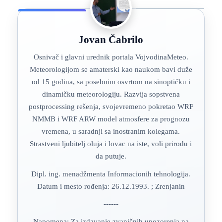
Jovan Čabrilo
Osnivač i glavni urednik portala VojvodinaMeteo.
Meteorologijom se amaterski kao naukom bavi duže
od 15 godina, sa posebnim osvrtom na sinoptičku i
dinamičku meteorologiju. Razvija sopstvena
postprocessing rešenja, svojevremeno pokretao WRF
NMMB i WRF ARW model atmosfere za prognozu
vremena, u saradnji sa inostranim kolegama.
Strastveni ljubitelj oluja i lovac na iste, voli prirodu i
da putuje.
Dipl. ing. menadžmenta Informacionih tehnologija.
Datum i mesto rođenja: 26.12.1993. ; Zrenjanin
------
Napomena: Za izdavanje zvaničnih upozorenja na