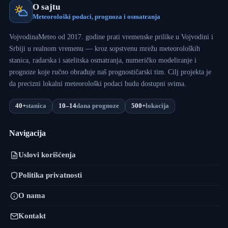
O sajtu
Meteorološki podaci, prognoza i osmatranja
VojvodinaMeteo od 2017. godine prati vremenske prilike u Vojvodini i
Srbiji u realnom vremenu — kroz sopstvenu mrežu meteoroloških
stanica, radarska i satelitska osmatranja, numeričko modeliranje i
prognoze koje ručno obrađuje naš prognostičarski tim. Cilj projekta je
da precizni lokalni meteorološki podaci budu dostupni svima.
40+
stanica
10–14
dana prognoze
500+
lokacija
Navigacija
Uslovi korišćenja
Politika privatnosti
O nama
Kontakt