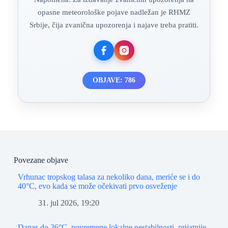
opasne meteorološke pojave nadležan je RHMZ
Srbije, čija zvanična upozorenja i najave treba pratiti.
OBJAVE: 786
Povezane objave
Vrhunac tropskog talasa za nekoliko dana, meriće se i do
40°C, evo kada se može očekivati prvo osveženje
31. jul 2026, 19:20
Danas do 36°C, povremene lokalne nestabilnosti, prijatnije