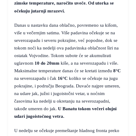
zimske temperature, naročito uveče. Od utorka se
očekuju jutarnji mrazevi.
Danas u nastavku dana oblačno, povremeno sa kišom,
više u večernjim satima. Više padavina očekuje se na
severozapadu i severu pokrajine, već popodne, dok se
tokom noći ka nedelji ova padavinska oblačnost širi na
ostatak Vojvodine. Tokom subote će se akumulirati
uglavnom
10 do 20mm
kiše, a na severozapadu i više.
Maksimalne temperature danas će se kretati između
8°C
na severozapadu i čak
16°C
koliko se očekuje na jugu
pokrajine, i području Beograda. Duvaće najpre umeren,
na udare jak, južni i jugoistočni vetar, u noćnim
časovima ka nedelji u okretanju na severozapadni,
takođe umeren do jak.
U Banatu tokom večeri olujni
udari jugoistočnog vetra.
U nedelju se očekuje premeštanje hladnog fronta preko