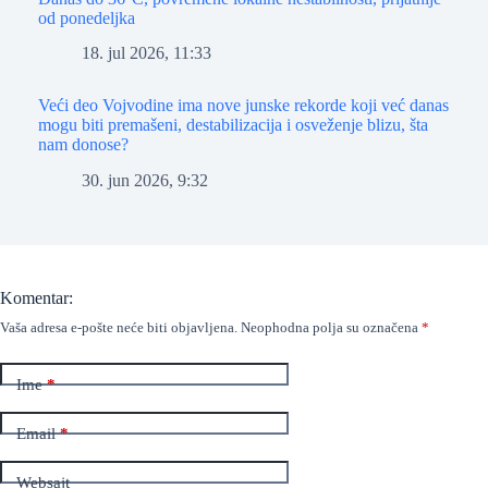
od ponedeljka
18. jul 2026, 11:33
Veći deo Vojvodine ima nove junske rekorde koji već danas
mogu biti premašeni, destabilizacija i osveženje blizu, šta
nam donose?
30. jun 2026, 9:32
Komentar:
Vaša adresa e-pošte neće biti objavljena.
Neophodna polja su označena
*
Ime
*
Email
*
Websajt