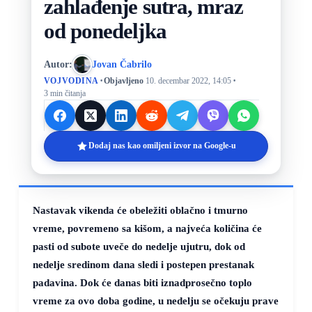
zahlađenje sutra, mraz
od ponedeljka
Autor:
Jovan Čabrilo
·
·
VOJVODINA
Objavljeno
10. decembar 2022, 14:05
3 min čitanja
Dodaj nas kao omiljeni izvor na Google-u
Nastavak vikenda će obeležiti oblačno i tmurno
vreme, povremeno sa kišom, a najveća količina će
pasti od subote uveče do nedelje ujutru, dok od
nedelje sredinom dana sledi i postepen prestanak
padavina. Dok će danas biti iznadprosečno toplo
vreme za ovo doba godine, u nedelju se očekuju prave