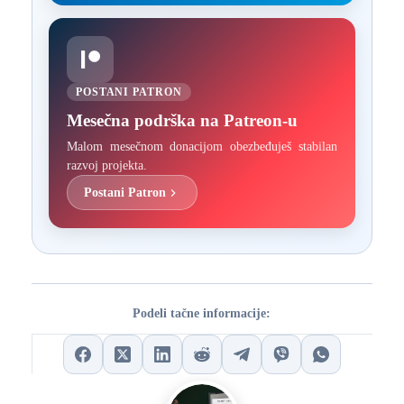
POSTANI PATRON
Mesečna podrška na Patreon-u
Malom mesečnom donacijom obezbeđuješ stabilan
razvoj projekta.
Postani Patron
Podeli tačne informacije: