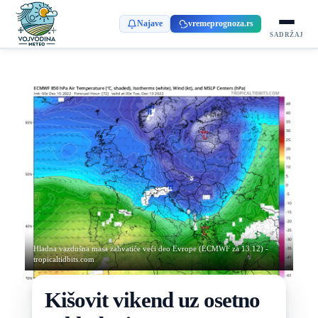
Najave
vremeprognoza.rs
SADRŽAJ
Hladna vazdušna masa zahvatiće veći deo Evrope (ECMWF za 13.12) -
tropicaltidbits.com
Kišovit vikend uz osetno