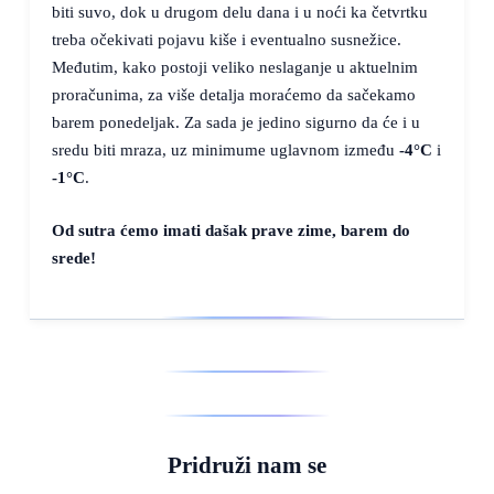
biti suvo, dok u drugom delu dana i u noći ka četvrtku
treba očekivati pojavu kiše i eventualno susnežice.
Međutim, kako postoji veliko neslaganje u aktuelnim
proračunima, za više detalja moraćemo da sačekamo
barem ponedeljak. Za sada je jedino sigurno da će i u
sredu biti mraza, uz minimume uglavnom između
-4°C
i
-1°C
.
Od sutra ćemo imati dašak prave zime, barem do
srede!
Pridruži nam se