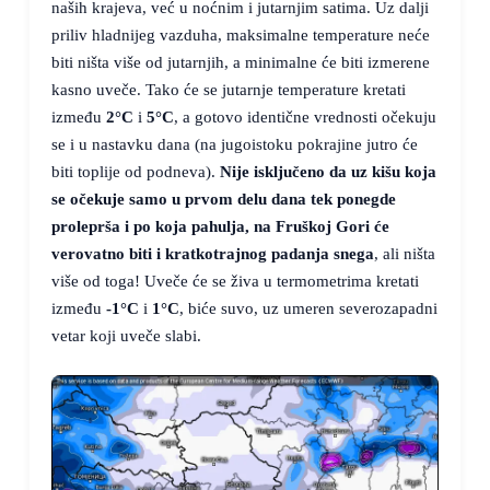
naših krajeva, već u noćnim i jutarnjim satima. Uz dalji
priliv hladnijeg vazduha, maksimalne temperature neće
biti ništa više od jutarnjih, a minimalne će biti izmerene
kasno uveče. Tako će se jutarnje temperature kretati
između
2°C
i
5°C
, a gotovo identične vrednosti očekuju
se i u nastavku dana (na jugoistoku pokrajine jutro će
biti toplije od podneva).
Nije isključeno da uz kišu koja
se očekuje samo u prvom delu dana tek ponegde
proleprša i po koja pahulja, na Fruškoj Gori će
verovatno biti i kratkotrajnog padanja snega
, ali ništa
više od toga! Uveče će se živa u termometrima kretati
između
-1°C
i
1°C
, biće suvo, uz umeren severozapadni
vetar koji uveče slabi.