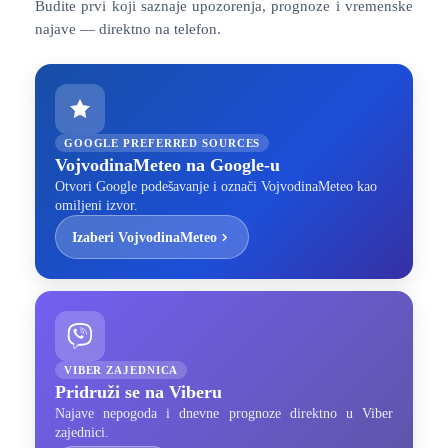
Budite prvi koji saznaje upozorenja, prognoze i vremenske
najave — direktno na telefon.
GOOGLE PREFERRED SOURCES
VojvodinaMeteo na Google-u
Otvori Google podešavanje i označi VojvodinaMeteo kao
omiljeni izvor.
Izaberi VojvodinaMeteo
VIBER ZAJEDNICA
Pridruži se na Viberu
Najave nepogoda i dnevne prognoze direktno u Viber
zajednici.