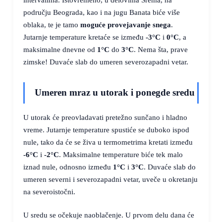
području Beograda, kao i na jugu Banata biće više
oblaka, te je tamo
moguće provejavanje snega
.
Jutarnje temperature kretaće se između
-3°C
i
0°C
, a
maksimalne dnevne od
1°C
do
3°C
. Nema šta, prave
zimske! Duvaće slab do umeren severozapadni vetar.
Umeren mraz u utorak i ponegde sredu
U utorak će preovladavati pretežno sunčano i hladno
vreme. Jutarnje temperature spustiće se duboko ispod
nule, tako da će se živa u termometrima kretati između
-6°C
i
-2°C
. Maksimalne temperature biće tek malo
iznad nule, odnosno između
1°C
i
3°C
. Duvaće slab do
umeren severni i severozapadni vetar, uveče u okretanju
na severoistočni.
U sredu se očekuje naoblačenje. U prvom delu dana će