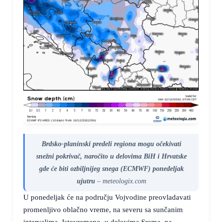
Brdsko-planinski predeli regiona mogu očekivati
snežni pokrivač, naročito u delovima BiH i Hrvatske
gde će biti ozbiljnijeg snega (ECMWF) ponedeljak
ujutru
– meteologix.com
U ponedeljak će na području Vojvodine preovladavati
promenljivo oblačno vreme, na severu sa sunčanim
intervalima. Istovremeno, u delovima Srema, na