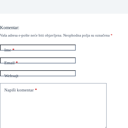
Komentar:
Vaša adresa e-pošte neće biti objavljena.
Neophodna polja su označena
*
Ime
*
Email
*
Websajt
Napiši komentar
*