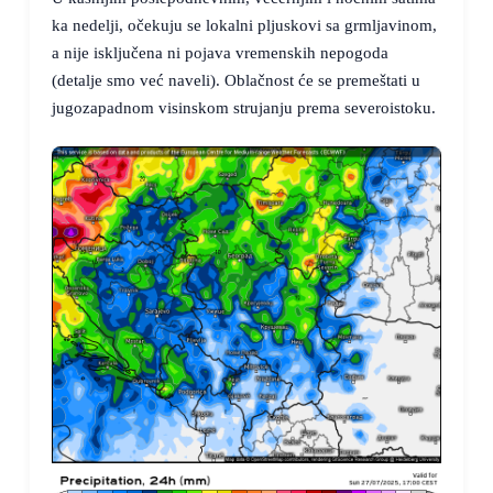
ka nedelji, očekuju se lokalni pljuskovi sa grmljavinom,
a nije isključena ni pojava vremenskih nepogoda
(detalje smo već naveli). Oblačnost će se premeštati u
jugozapadnom visinskom strujanju prema severoistoku.