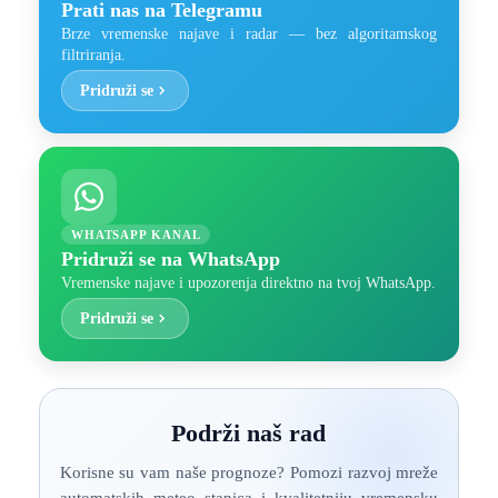
Prati nas na Telegramu
Brze vremenske najave i radar — bez algoritamskog
filtriranja.
Pridruži se
WHATSAPP KANAL
Pridruži se na WhatsApp
Vremenske najave i upozorenja direktno na tvoj WhatsApp.
Pridruži se
Podrži naš rad
Korisne su vam naše prognoze? Pomozi razvoj mreže
automatskih meteo stanica i kvalitetniju vremensku