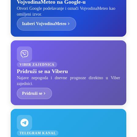
VojvodinaMeteo na Google-u
Otvori Google podešavanje i označi VojvodinaMeteo kao
omiljeni izvor.
Izaberi VojvodinaMeteo
VIBER ZAJEDNICA
Pridruži se na Viberu
Najave nepogoda i dnevne prognoze direktno u Viber
zajednici.
Pridruži se
TELEGRAM KANAL