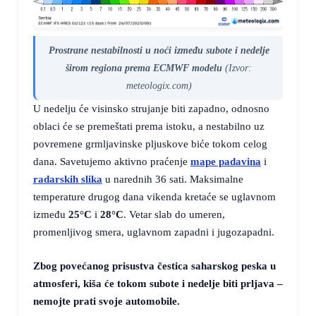
Prostrane nestabilnosti u noći između subote i nedelje
širom regiona prema ECMWF modelu
(Izvor:
meteologix.com)
U nedelju će visinsko strujanje biti zapadno, odnosno
oblaci će se premeštati prema istoku, a nestabilno uz
povremene grmljavinske pljuskove biće tokom celog
dana. Savetujemo aktivno praćenje
mape padavina
i
radarskih slika
u narednih 36 sati. Maksimalne
temperature drugog dana vikenda kretaće se uglavnom
između
25°C
i
28°C
. Vetar slab do umeren,
promenljivog smera, uglavnom zapadni i jugozapadni.
Zbog povećanog prisustva čestica saharskog peska u
atmosferi, kiša će tokom subote i nedelje biti prljava –
nemojte prati svoje automobile.