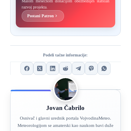
Malom mesečnom donacijom obezbeđuješ stabilan
razvoj projekta.
Postani Patron
Podeli tačne informacije:
Jovan Čabrilo
Osnivač i glavni urednik portala VojvodinaMeteo.
Meteorologijom se amaterski kao naukom bavi duže