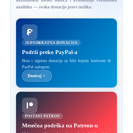
analitiku — svaka donacija pravi razliku.
JEDNOKRATNA DONACIJA
Podrži preko PayPal-a
Brza i sigurna donacija sa bilo kojom karticom ili
PayPal nalogom.
Doniraj
POSTANI PATRON
Mesečna podrška na Patreon-u