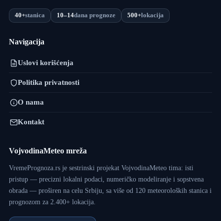
40+
stanica
10–14
dana prognoze
500+
lokacija
Navigacija
Uslovi korišćenja
Politika privatnosti
O nama
Kontakt
VojvodinaMeteo mreža
VremePrognoza.rs je sestrinski projekat VojvodinaMeteo tima: isti
pristup — precizni lokalni podaci, numeričko modeliranje i sopstvena
obrada — proširen na celu Srbiju, sa više od 120 meteoroloških stanica i
prognozom za 2.400+ lokacija.