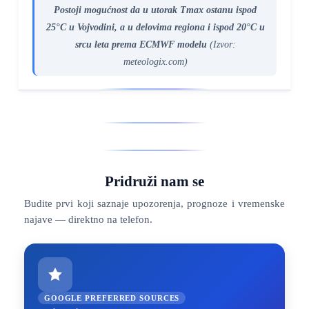
Postoji mogućnost da u utorak Tmax ostanu ispod
25°C u Vojvodini, a u delovima regiona i ispod 20°C u
srcu leta prema ECMWF modelu
(Izvor:
meteologix.com)
Pridruži nam se
Budite prvi koji saznaje upozorenja, prognoze i vremenske
najave — direktno na telefon.
GOOGLE PREFERRED SOURCES