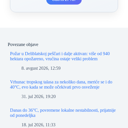
Povezane objave
Požar u Deliblatskoj peščari i dalje aktivan: više od 940
hektara opožareno, vrućina ostaje veliki problem
8. avgust 2026, 12:59
Vrhunac tropskog talasa za nekoliko dana, meriće se i do
40°C, evo kada se može očekivati prvo osveženje
31. jul 2026, 19:20
Danas do 36°C, povremene lokalne nestabilnosti, prijatnije
od ponedeljka
18. jul 2026, 11:33