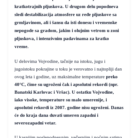
kratkotrajnih pljuskova. U drugom delu popodneva
sledi destabilizacija atmosfere uz ređe pljuskove sa
grmljavinom, ali i šansu da isti donesu i vremenske
nepogode sa gradom, jakim i olujnim vetrom u zoni
pljuskova, i intenzivnim padavinama za kratko
vreme.
U delovima Vojvodine, tačnije na istoku, jugu i
jugoistoku pokrajine u toku je verovatno i najtopliji dan
ovog leta i godine, uz maksimalne temperature
preko
40°C
, čime su ugroženi čak i apsolutni rekordi (npr.
Banatski Karlovac i Vršac). U ostatku Vojvodine,
iako visoke, temperature su malo umerenije, i
apsolutni rekordi iz 2007. godine nisu ugroženi. Danas
će do kraja dana duvati umeren zapadni i
severozapadni vetar.
U kasnijim poslepodnevnim, večernjim i noćnim satima