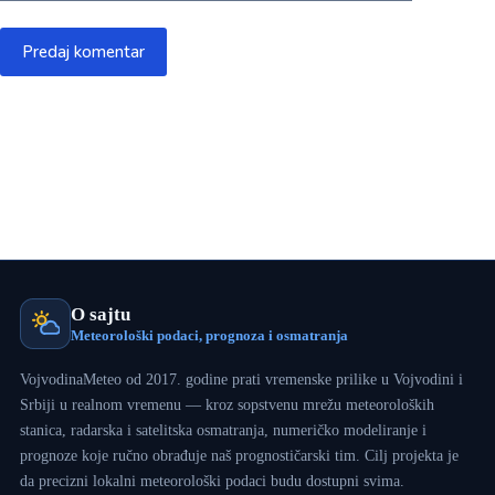
Predaj komentar
O sajtu
Meteorološki podaci, prognoza i osmatranja
VojvodinaMeteo od 2017. godine prati vremenske prilike u Vojvodini i
Srbiji u realnom vremenu — kroz sopstvenu mrežu meteoroloških
stanica, radarska i satelitska osmatranja, numeričko modeliranje i
prognoze koje ručno obrađuje naš prognostičarski tim. Cilj projekta je
da precizni lokalni meteorološki podaci budu dostupni svima.