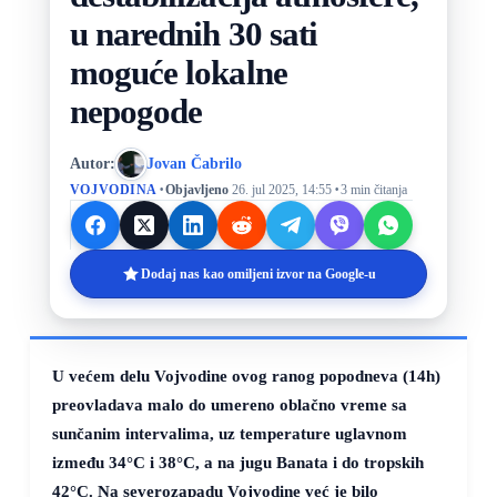
u narednih 30 sati
moguće lokalne
nepogode
Autor:
Jovan Čabrilo
·
·
VOJVODINA
Objavljeno
26. jul 2025, 14:55
3 min čitanja
Dodaj nas kao omiljeni izvor na Google-u
U većem delu Vojvodine ovog ranog popodneva (14h)
preovladava malo do umereno oblačno vreme sa
sunčanim intervalima, uz temperature uglavnom
između
34°C
i
38°C
, a na jugu Banata i do tropskih
42°C
. Na severozapadu Vojvodine već je bilo