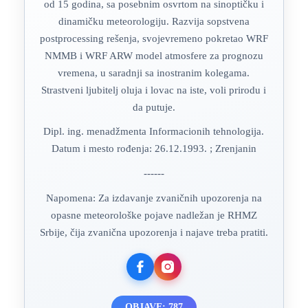
od 15 godina, sa posebnim osvrtom na sinoptičku i
dinamičku meteorologiju. Razvija sopstvena
postprocessing rešenja, svojevremeno pokretao WRF
NMMB i WRF ARW model atmosfere za prognozu
vremena, u saradnji sa inostranim kolegama.
Strastveni ljubitelj oluja i lovac na iste, voli prirodu i
da putuje.
Dipl. ing. menadžmenta Informacionih tehnologija.
Datum i mesto rođenja: 26.12.1993. ; Zrenjanin
------
Napomena: Za izdavanje zvaničnih upozorenja na
opasne meteorološke pojave nadležan je RHMZ
Srbije, čija zvanična upozorenja i najave treba pratiti.
OBJAVE: 787