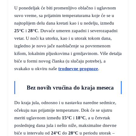
U ponedeljak će biti promenljivo oblačno i uglavnom
suvo vreme, sa prijatnim temperaturama koje će se u
najtoplijem delu dana kretati kao i u nedelju, između
25°C
i
28°C
. Duvaće umeren zapadni i severozapadni
vetar. U noći ka utorku, kao i u utorak tokom dana,
izgledno je novo jače naoblačenje sa povremenom
kišom, lokalnim pljuskovima i grmljavinom. Više detalja
biće u formi novog članka (u slučaju potrebe), a
svakako u okviru naše
trodnevne prognoze
.
Bez novih vrućina do kraja meseca
Do kraja jula, odnosno i u nastavku naredne sedmice,
očekuju nas prijatnije temperature. Dok će se ujutru
meriti uglavnom između
15°C
i
18°C
, a u četvrtak
poslednjeg dana jula i nešto niže, maksimalne dnevne
biće u intervalu od
24°C
do
28°C
u periodu utorak –