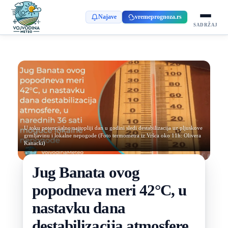
Najave
vremeprognoza.rs
SADRŽAJ
U toku potencijalno najtopliji dan u godini sledi destabilizacija uz pljuskove
grmljavinu i lokalne nepogode (Foto termometra iz Vršca oko 11h: Olivera
Kanacki)
Jug Banata ovog
popodneva meri 42°C, u
nastavku dana
destabilizacija atmosfere,