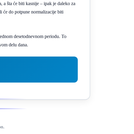
 šta će biti kasnije – ipak je daleko za
li će do potpune normalizacije biti
 narednom desetodnevnom periodu. To
rvom delu dana.
on.