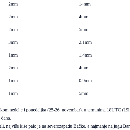
2mm
14mm
2mm
4mm
2mm
5mm
3mm
2.1mm
1mm
1.4mm
2mm
4mm
1mm
0.9mm
1mm
5mm
 tokom nedelje i ponedeljka (25-26. novembar), u terminima 18UTC (19
 dana.
eli, najviše kiše palo je na severozapadu Bačke, a najmanje na jugu Ban