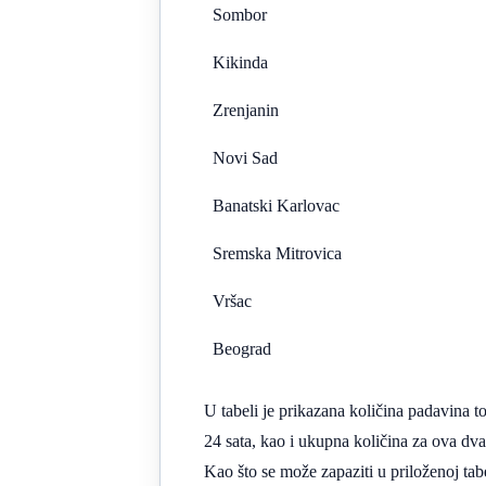
Sombor
Kikinda
Zrenjanin
Novi Sad
Banatski Karlovac
Sremska Mitrovica
Vršac
Beograd
U tabeli je prikazana količina padavina
24 sata, kao i ukupna količina za ova dva
Kao što se može zapaziti u priloženoj tab