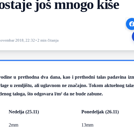
dostaje još mnogo kiše
·
novembar 2018, 22:32
2 min čitanja
vodine u prethodna dva dana, kao i prethodni talas padavina izm
vlage u zemljištu, ali uglavnom ne značajno. Tokom aktuelnog tala
enog taloga, što odgovara l/m² da ne bude zabune.
Nedelja (25.11)
Ponedeljak (26.11)
2mm
13mm