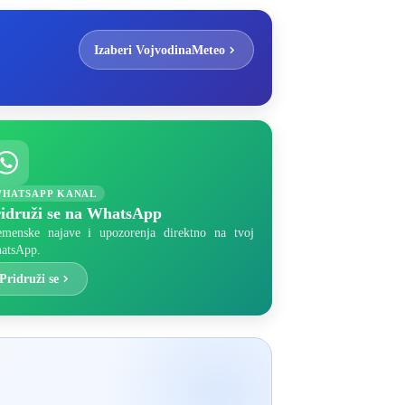
Izaberi VojvodinaMeteo
HATSAPP KANAL
idruži se na WhatsApp
emenske najave i upozorenja direktno na tvoj
atsApp.
Pridruži se