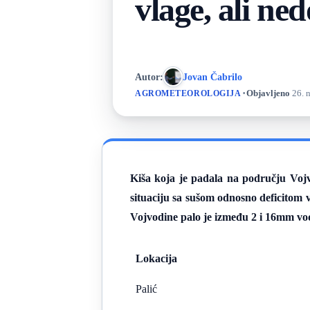
vlage, ali ne
Autor:
Jovan Čabrilo
·
Objavljeno
26. 
AGROMETEOROLOGIJA
Kiša koja je padala na području Voj
situaciju sa sušom odnosno deficitom 
Vojvodine palo je između
2 i 16mm
vod
Lokacija
Palić