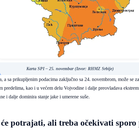
Karta SPI – 25. novembar (Izvor: RHMZ Srbije)
 a sa prikupljenim podacima zaključno sa 24. novembrom, može se zapazit
im predelima, kao i u većem delu Vojvodine i dalje preovladava ekstremna
e i dalje dominira stanje jake i umerene suše.
 će potrajati, ali treba očekivati sporo