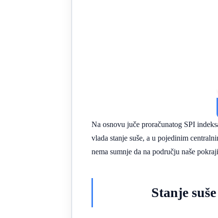
Na osnovu juče proračunatog SPI indeksa,
vlada stanje suše, a u pojedinim centraln
nema sumnje da na području naše pokrajin
Stanje suše