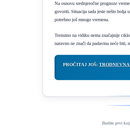
Na osnovu srednjeročne prognoze vremena 
govoriti. Situacija sada jeste nešto bolja
potrebno još mnogo vremena.
Trenutno na vidiku nema značajnije cikl
naravno ne znači da padavina neće biti, 
PROČITAJ JOŠ:
TRODNEVNA 
Budite prvi ko