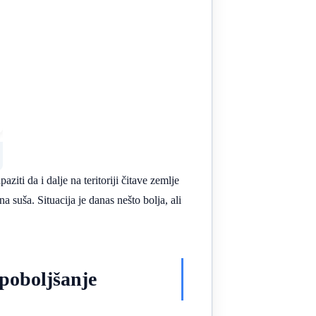
i da i dalje na teritoriji čitave zemlje
 suša. Situacija je danas nešto bolja, ali
 poboljšanje