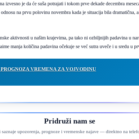
izvesno je da će suša potrajati i tokom prve dekade decembra meseca, a
 u odnosu na prvu polovinu novembra kada je situacija bila dramatična, a
onske aktivnosti u našim krajevima, pa tako ni ozbiljnijih padavina u
naime manja količina padavina očekuje se već sutra uveče i u sredu u p
PROGNOZA VREMENA ZA VOJVODINU
Pridruži nam se
ji saznaje upozorenja, prognoze i vremenske najave — direktno na telef