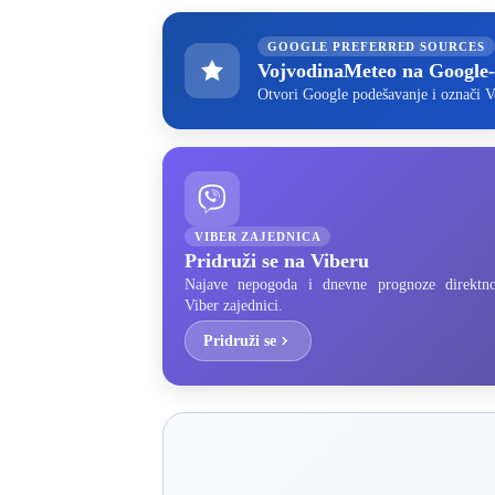
GOOGLE PREFERRED SOURCES
VojvodinaMeteo na Google
Otvori Google podešavanje i označi V
VIBER ZAJEDNICA
Pridruži se na Viberu
Najave nepogoda i dnevne prognoze direktn
Viber zajednici.
Pridruži se