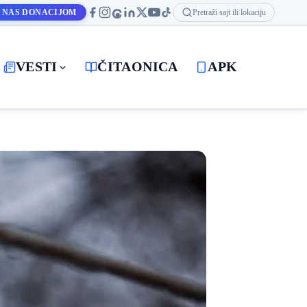
 NAS DONACIJOM
Pretraži sajt ili lokaciju
VESTI
ČITAONICA
APK