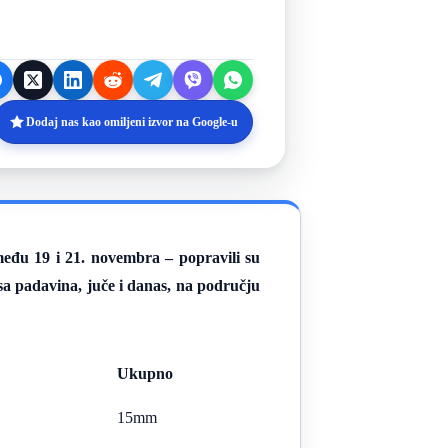
Dodaj nas kao omiljeni izvor na Google-u
eđu 19 i 21. novembra – popravili su
sa padavina, juče i danas, na području
Ukupno
15mm