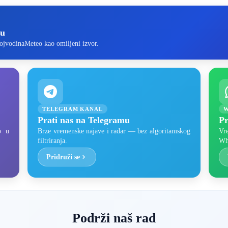
-u
ojvodinaMeteo kao omiljeni izvor.
TELEGRAM KANAL
W
Prati nas na Telegramu
Pr
o u
Brze vremenske najave i radar — bez algoritamskog
Vr
filtriranja.
Wh
Pridruži se
Podrži naš rad