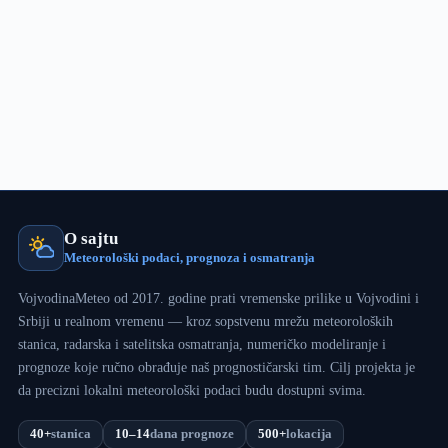
TikTok-
u
O sajtu
Meteorološki podaci, prognoza i osmatranja
VojvodinaMeteo od 2017. godine prati vremenske prilike u Vojvodini i
Srbiji u realnom vremenu — kroz sopstvenu mrežu meteoroloških
stanica, radarska i satelitska osmatranja, numeričko modeliranje i
prognoze koje ručno obrađuje naš prognostičarski tim. Cilj projekta je
da precizni lokalni meteorološki podaci budu dostupni svima.
40+
stanica
10–14
dana prognoze
500+
lokacija