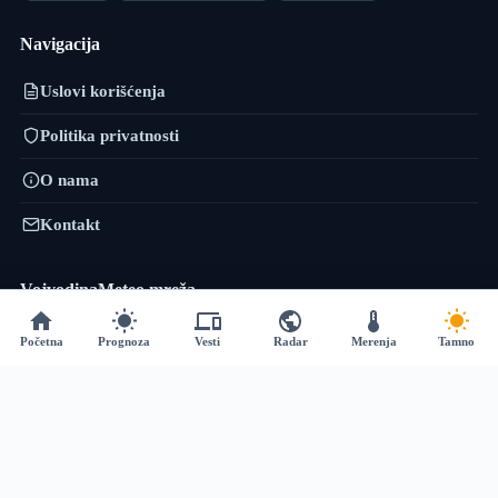
Navigacija
Uslovi korišćenja
Politika privatnosti
O nama
Kontakt
VojvodinaMeteo mreža
VremePrognoza.rs je sestrinski projekat VojvodinaMeteo tima: isti
Početna
Prognoza
Vesti
Radar
Merenja
Tamno
pristup — precizni lokalni podaci, numeričko modeliranje i sopstvena
obrada — proširen na celu Srbiju, sa više od 120 meteoroloških stanica i
prognozom za 2.400+ lokacija.
vremeprognoza.rs