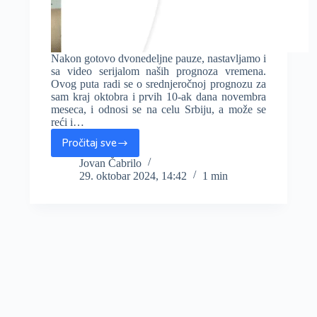
Nakon gotovo dvonedeljne pauze, nastavljamo i
sa video serijalom naših prognoza vremena.
Ovog puta radi se o srednjeročnoj prognozu za
sam kraj oktobra i prvih 10-ak dana novembra
meseca, i odnosi se na celu Srbiju, a može se
reći i…
Pročitaj sve
Dostupna
je
Jovan Čabrilo
29. oktobar 2024, 14:42
1 min
video
prognoza
za
prvu
dekadu
novembra
na
YouTube-
u
i