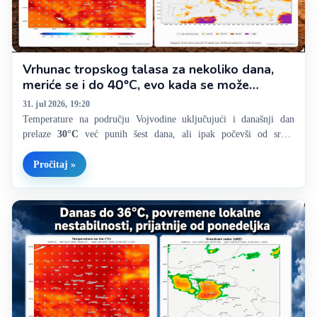
Vrhunac tropskog talasa za nekoliko dana,
meriće se i do 40°C, evo kada se može
očekivati prvo osveženje
31. jul 2026, 19:20
Temperature na području Vojvodine uključujući i današnji dan
prelaze
30°C
već punih šest dana, ali ipak počevši od srede
možemo da „ozvaničimo“ tropski talas, danas i uz maksimalne
temperature preko
35°C
. Najviše je izmereno u Somboru gde je
Pročitaj »
zabeleženo maksimalnih…