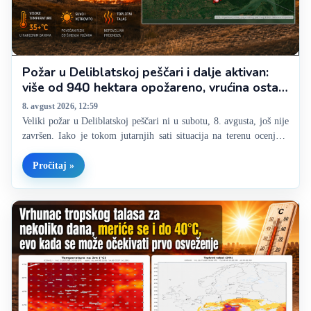
Požar u Deliblatskoj peščari i dalje aktivan:
više od 940 hektara opožareno, vrućina ostaje
veliki problem
8. avgust 2026, 12:59
Veliki požar u Deliblatskoj peščari ni u subotu, 8. avgusta, još nije
završen. Iako je tokom jutarnjih sati situacija na terenu ocenjena
kao povoljnija nego prethodnih dana, vatra nije u potpunosti
lokalizovana, a zbog velikog broja žarišta, suve vegetacije i…
Pročitaj »