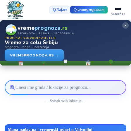
Najave
vremeprognoza.rs
SADRŽAJ
×
vreme
prognoza
.rs
PROGNOZA · RADAR · UPOZORENJA
PROJEKAT VOJVODINAMETEO
Vreme za celu Srbiju
prognoza · radar · upozorenja
VREMEPROGNOZA.RS →
Pretražite
lokaciju
— Spisak svih lokacija —
vremenske
prognoze
Mapa padavina i vremenski uslovi u Vojvodini