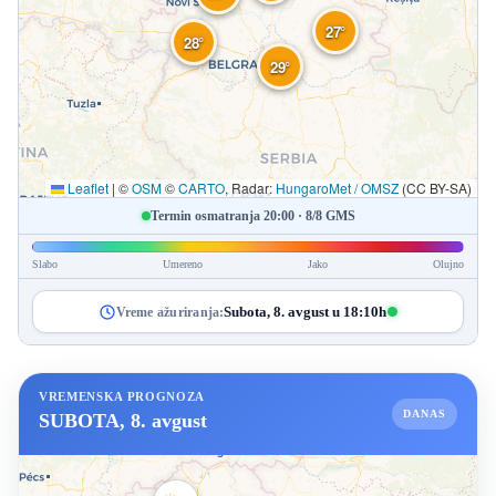
27°
28°
29°
Leaflet
|
©
OSM
©
CARTO
, Radar:
HungaroMet / OMSZ
(CC BY-SA)
Termin osmatranja 20:00 · 8/8 GMS
Slabo
Umereno
Jako
Olujno
Subota, 8. avgust u 18:10h
Vreme ažuriranja:
VREMENSKA PROGNOZA
DANAS
SUBOTA, 8. avgust