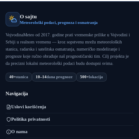
O sajtu
Meteorološki podaci, prognoza i osmatranja
VojvodinaMeteo od 2017. godine prati vremenske prilike u Vojvodini i
Srbiji u realnom vremenu — kroz sopstvenu mrežu meteoroloških
stanica, radarska i satelitska osmatranja, numeričko modeliranje i
prognoze koje ručno obrađuje naš prognostičarski tim. Cilj projekta je
da precizni lokalni meteorološki podaci budu dostupni svima.
40+
stanica
10–14
dana prognoze
500+
lokacija
Navigacija
Uslovi korišćenja
Politika privatnosti
O nama