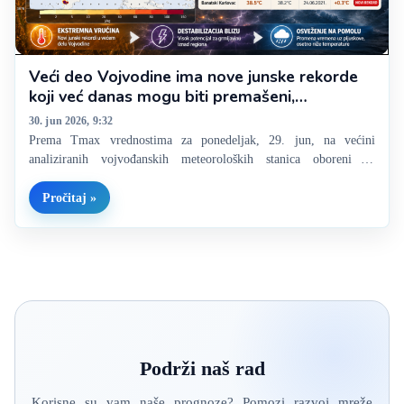
Veći deo Vojvodine ima nove junske rekorde
koji već danas mogu biti premašeni,
destabilizacija i osveženje blizu, šta nam
30. jun 2026, 9:32
donose?
Prema Tmax vrednostima za ponedeljak, 29. jun, na većini
analiziranih vojvođanskih meteoroloških stanica oboreni su
dosadašnji apsolutni temperaturni rekordi za jun. Novi junski
maksimumi zabeleženi su na Paliću, u Zrenjaninu, Kikindi,
Pročitaj »
Sremskoj Mitrovici i Banatskom Karlovcu, pri čemu je
najizraženije…
Podrži naš rad
Korisne su vam naše prognoze? Pomozi razvoj mreže