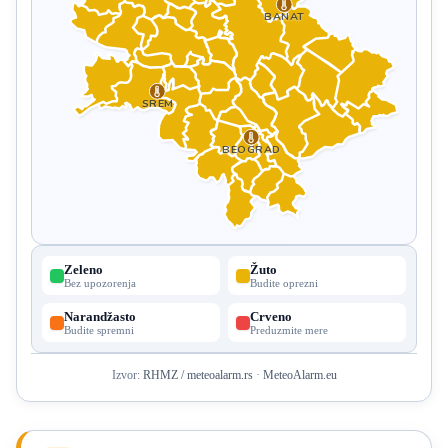
BANAT
SREM
BEOGRAD
Zeleno
Žuto
Bez upozorenja
Budite oprezni
Narandžasto
Crveno
Budite spremni
Preduzmite mere
Izvor:
RHMZ / meteoalarm.rs
·
MeteoAlarm.eu