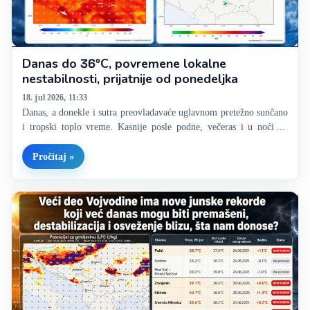
Danas do 36°C, povremene lokalne
nestabilnosti, prijatnije od ponedeljka
18. jul 2026, 11:33
Danas, a donekle i sutra preovladavaće uglavnom pretežno sunčano
i tropski toplo vreme. Kasnije posle podne, večeras i u noći ka
nedelji, i potom ponovo u nedelju uveče i u noći ka ponedeljku,
očekuje se lokalna pojava pljuskova sa grmljavinom,…
Pročitaj »