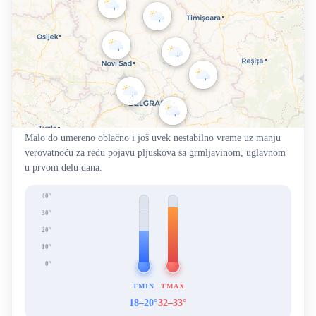
Malo do umereno oblačno i još uvek nestabilno vreme uz manju
verovatnoću za ređu pojavu pljuskova sa grmljavinom, uglavnom
u prvom delu dana.
40°
30°
20°
10°
0°
TMIN
TMAX
18–20°
32–33°