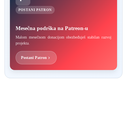
POSTANI PATRON
Mesečna podrška na Patreon-u
Malom mesečnom donacijom obezbeđuješ stabilan razvoj
projekta.
Postani Patron