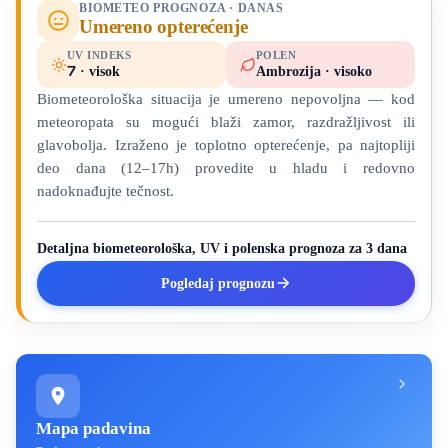
BIOMETEO PROGNOZA · DANAS
Umereno opterećenje
UV INDEKS
POLEN
7
· visok
Ambrozija · visoko
Biometeorološka situacija je umereno nepovoljna — kod
meteoropata su mogući blaži zamor, razdražljivost ili
glavobolja. Izraženo je toplotno opterećenje, pa najtopliji
deo dana (12–17h) provedite u hladu i redovno
nadoknađujte tečnost.
Detaljna biometeorološka, UV i polenska prognoza za 3 dana
Pogledaj prognozu
Mapa padavina