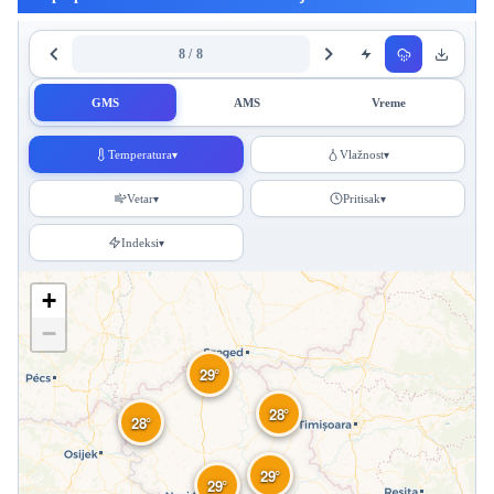
8 / 8
GMS
AMS
Vreme
Temperatura
Vlažnost
▾
▾
Vetar
Pritisak
▾
▾
Indeksi
▾
+
−
29°
28°
28°
29°
29°