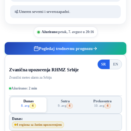
Umeren severni i severozapadni.
Ažurirano:
petak, 7. avgust u 20:16
Pogledaj trodnevnu prognozu
SR
EN
Zvanična upozorenja RHMZ Srbije
Zvanični meteo alarm za Srbiju
Ažurirano: 2 min
Danas
Sutra
Prekosutra
8. avg
9. avg
10. avg
4
4
4
4 regiona sa upozorenjem
4 regiona sa upozorenjem
4 regiona sa up
Danas:
4 regiona sa žutim upozorenjem