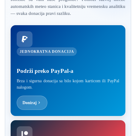
automatskih meteo stanica i kvalitetniju vremensku analitiku
— svaka donacija pravi razliku.
JEDNOKRATNA DONACIJA
Podrži preko PayPal-a
Brza i sigurna donacija sa bilo kojom karticom ili PayPal
nalogom.
Doniraj